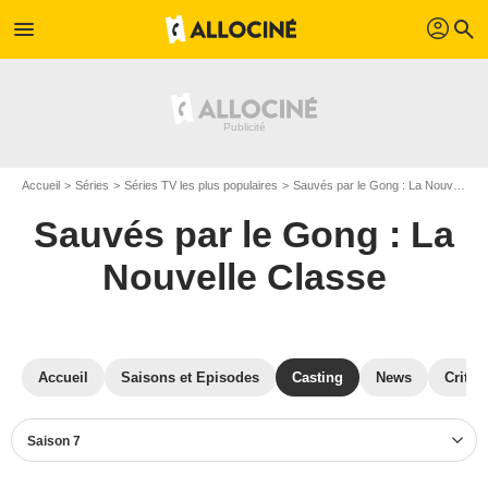
profil
menu
search
Accueil
Séries
Séries TV les plus populaires
Sauvés par le Gong : La Nouvelle Classe
Sauvés par le Gong : La
Nouvelle Classe
Accueil
Saisons et Episodes
Casting
News
Critiq
Saison 7