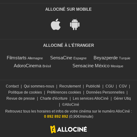
ALLOCINÉ SUR MOBILE
ALLOCINÉ À L'ÉTRANGER
Filmstarts
SensaCine
Beyazperde
Allemagne
Espagne
Turquie
AdoroCinema
Sensacine México
Brésil
Mexique
Contact
|
Qui sommes-nous
|
Recrutement
|
Publicité
|
CGU
|
CGV
|
Politique de cookies
|
Préférences cookies
|
Données Personnelles
|
Revue de presse
|
Charte d'écriture
|
Les services AlloCiné
|
Gérer Utiq
|
©AlloCiné
Retrouvez tous les horaires et infos de votre cinéma sur le numéro AlloCiné :
0 892 892 892
(0,90€/minute)