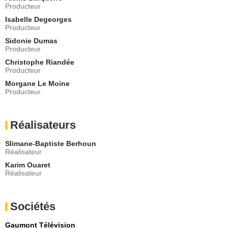
- 1 Episode :
1
Producteur
Lety Pardalis
Isabelle Degeorges
Hôtelière
Producteur
- 1 Episode :
2
Sidonie Dumas
Anthony Goffi
Producteur
Hervé Guégan (17 ans)
Christophe Riandée
- 1 Episode :
1
Producteur
Louise Massin
Morgane Le Moine
Légiste
Producteur
- 1 Episode :
1
Gaëla Gautier
Caissière
Réalisateurs
- 1 Episode :
1
Slimane-Baptiste Berhoun
Réalisateur
Karim Ouaret
Réalisateur
Sociétés
Gaumont Télévision