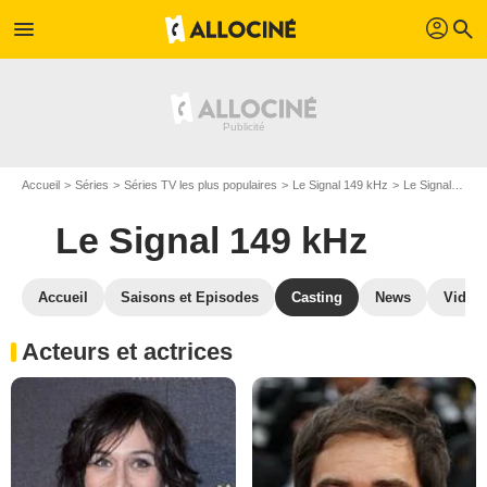
profil
menu
search
Accueil
Séries
Séries TV les plus populaires
Le Signal 149 kHz
Le Signal 149 kHz S01
Le Signal 149 kHz
Accueil
Saisons et Episodes
Casting
News
Vidéo
Acteurs et actrices