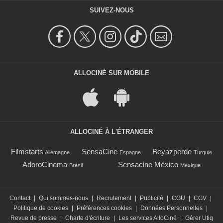
SUIVEZ-NOUS
ALLOCINÉ SUR MOBILE
ALLOCINÉ À L'ÉTRANGER
Filmstarts
SensaCine
Beyazperde
Allemagne
Espagne
Turquie
AdoroCinema
Sensacine México
Brésil
Mexique
Contact
|
Qui sommes-nous
|
Recrutement
|
Publicité
|
CGU
|
CGV
|
Politique de cookies
|
Préférences cookies
|
Données Personnelles
|
Revue de presse
|
Charte d'écriture
|
Les services AlloCiné
|
Gérer Utiq