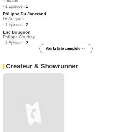
Thibault
- 1 Episode :
1
Philippe Du Janerand
Dr Artigues
- 1 Episode :
2
Eric Bougnon
Philippe Coudray
- 1 Episode :
2
Voir la liste complète
Samuel Churin
Didier Prieur
Créateur & Showrunner
- 1 Episode :
1
Hughette Jacquot
Nicole Guilbot
- 1 Episode :
1
Sabine Perraud
Gynécologue
- 1 Episode :
2
Michel Kervella
Pierre Jaquen
- 1 Episode :
1
Ludovic Odye