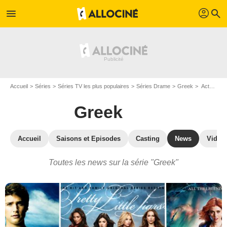
profil
menu
search
Accueil
Séries
Séries TV les plus populaires
Séries Drame
Greek
Actualité de la série Greek
Greek
Accueil
Saisons et Episodes
Casting
News
Vidéo
Toutes les news sur la série "Greek"