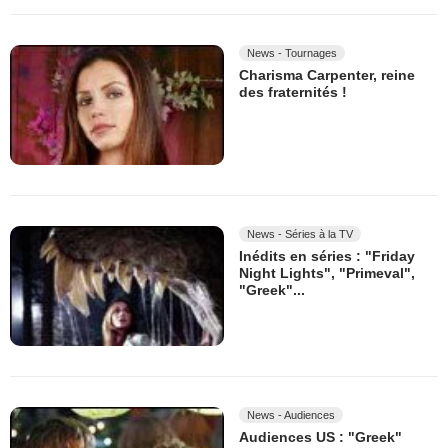
News - Tournages
Charisma Carpenter, reine
des fraternités !
News - Séries à la TV
Inédits en séries : "Friday
Night Lights", "Primeval",
"Greek"...
News - Audiences
Audiences US : "Greek"