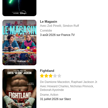
Le Magasin
Avec
Zoé Pinelli
,
Siméon Ruff
Comédie
3 août 2026 sur France.TV
Fightland
De
Damione Macedon
,
Raphael Jackson Jr.
Avec
Howard Charles
,
Nicholas Pinnock
,
Deborah Ayorinde
Drame
,
Action
31 juillet 2026 sur Starz