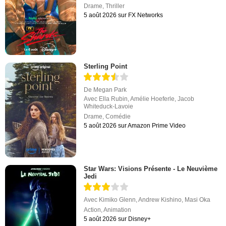
Drame
,
Thriller
5 août 2026 sur FX Networks
Sterling Point
De
Megan Park
Avec
Ella Rubin
,
Amélie Hoeferle
,
Jacob
Whiteduck-Lavoie
Drame
,
Comédie
5 août 2026 sur Amazon Prime Video
Star Wars: Visions Présente - Le Neuvième
Jedi
Avec
Kimiko Glenn
,
Andrew Kishino
,
Masi Oka
Action
,
Animation
5 août 2026 sur Disney+