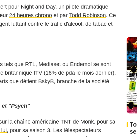
ert pour
Night and Day
, un pilote dramatique
teur
24 heures chrono
et par
Todd Robinson
. Ce
ent luttant contre le trafic d'alcool, de tabac et
es tels que RTL, Mediaset ou Endemol se sont
ne britannique ITV (18% de pda le mois dernier).
parts que détient BskyB, branche de la société
 et "Psych"
ur sur la chaîne américaine TNT de
Monk
, pour sa
To
lui
, pour sa saison 3. Les télespectateurs
se