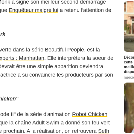
Monk
a signé son meilleur second démarrage
 que
Enquêteur malgré lui
a retenu l'attention de
rk
verte dans la série
Beautiful People
, est la
Décon
xperts : Manhattan
. Elle interprétera la soeur de
cette
 devrait être une simple apparition deviendra
meill
dispo
l'actrice a su convaincre les producteurs par son
mercr
hicken"
ode II" de la série d'animation
Robot Chicken
que la chaîne Adult Swim a donné son feu vert
 prochain. A la réalisation, on retrouvera
Seth