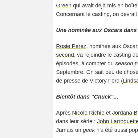
Green
qui avait déjà mis en boîte 
Concernant le casting, on devrait
Une nominée aux Oscars dans "
Rosie Perez
, nominée aux Oscars
second
, va rejoindre le casting d
épisodes, à compter du
season 
Septembre. On sait peu de choses 
de presse de Victory Ford (
Linds
Bientôt dans "Chuck"...
Après
Nicole Richie
et
Jordana B
dans leur série :
John Larroquett
Jamais un
geek
n'a été aussi popu