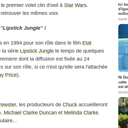
Ici t
le premier volet clin d'oeil à
Star Wars
.
d'Igor
 retrouver les mêmes voix.
milli
mardi
Lipstick Jungle" !
 en 1994 pour son rôle dans le film
Etat
e la série
Lipstick Jungle
le temps de quelques
premiere
dont la diffusion est fixée au 24
sur son rôle, si ce n'est qu'elle sera l'attachée
ay Price
).
Ni Du
cette
est d
diman
rewster
, les producteurs de
Chuck
accueilleront
e
,
Michael Clarke Duncan
et
Melinda Clarke
.
laire...