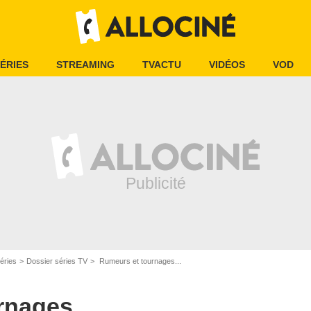
ÉRIES
STREAMING
TVACTU
VIDÉOS
VOD
éries
Dossier séries TV
Rumeurs et tournages...
nages...