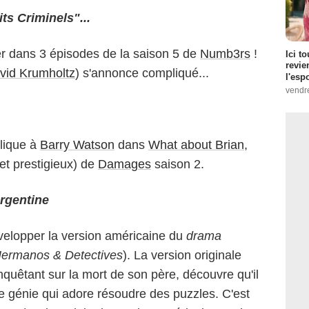
ts Criminels"...
r dans 3 épisodes de la saison 5 de
Numb3rs
!
Ici t
revie
vid Krumholtz
) s'annonce compliqué...
l'esp
vendr
plique à
Barry Watson
dans
What about Brian
,
 (et prestigieux) de
Damages
saison 2.
argentine
elopper la version américaine du
drama
ermanos & Detectives
). La version originale
quêtant sur la mort de son père, découvre qu'il
le génie qui adore résoudre des puzzles. C'est