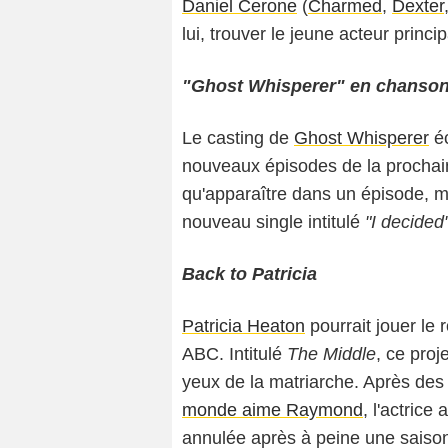
Daniel Cerone
(
Charmed
,
Dexter
lui, trouver le jeune acteur princi
"Ghost Whisperer" en chanson
Le casting de
Ghost Whisperer
éc
nouveaux épisodes de la prochain
qu'apparaître dans un épisode, 
nouveau single intitulé
"I decided
Back to Patricia
Patricia Heaton
pourrait jouer le 
ABC. Intitulé
The Middle
, ce proj
yeux de la matriarche. Après des
monde aime Raymond
, l'actric
annulée après à peine une saison