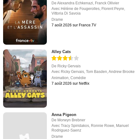
De
Alexandra Echkenazi
,
Franck Ollivier
Avec
Hélène de Fougerolles
,
Florent Peyre
,
Vittoria Di Savoia
Drame
7 août 2026 sur France.TV
Alley Cats
De
Ricky Gervais
Avec
Ricky Gervais
,
Tom Basden
,
Andrew Brooke
Animation
,
Comédie
7 août 2026 sur Netflix
Anna Pigeon
De
Morwyn Brebner
Avec
Tracy Spiridakos
,
Ronnie Rowe
,
Manuel
Rodriguez-Saenz
Drame