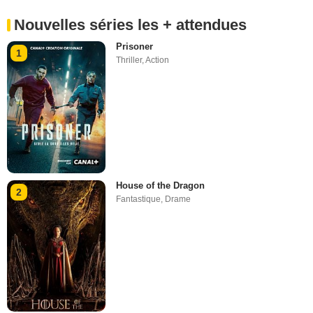
Nouvelles séries les + attendues
Prisoner
1
Thriller
,
Action
House of the Dragon
2
Fantastique
,
Drame