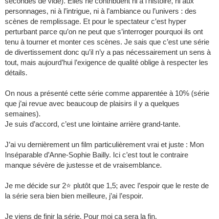
secondes de vide). Elles ne contribuent ni à l’histoire, ni aux
personnages, ni à l’intrigue, ni à l’ambiance ou l’univers : des
scènes de remplissage. Et pour le spectateur c’est hyper
perturbant parce qu’on ne peut que s’interroger pourquoi ils ont
tenu à tourner et monter ces scènes. Je sais que c’est une série
de divertissement donc qu’il n’y a pas nécessairement un sens à
tout, mais aujourd’hui l’exigence de qualité oblige à respecter les
détails.
On nous a présenté cette série comme apparentée à 10% (série
que j’ai revue avec beaucoup de plaisirs il y a quelques
semaines).
Je suis d’accord, c’est une lointaine arrière grand-tante.
J’ai vu dernièrement un film particulièrement vrai et juste : Mon
Inséparable d’Anne-Sophie Bailly. Ici c’est tout le contraire
manque sévère de justesse et de vraisemblance.
Je me décide sur 2⭐️ plutôt que 1,5; avec l’espoir que le reste de
la série sera bien bien meilleure, j’ai l’espoir.
Je viens de finir la série. Pour moi ça sera la fin.