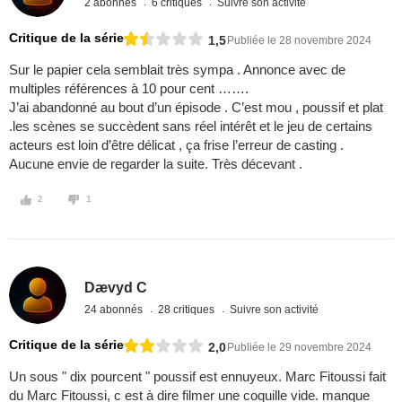
2 abonnés
6 critiques
Suivre son activité
Critique de la série
1,5
Publiée le 28 novembre 2024
Sur le papier cela semblait très sympa . Annonce avec de
multiples références à 10 pour cent …….
J’ai abandonné au bout d’un épisode . C’est mou , poussif et plat
.les scènes se succèdent sans réel intérêt et le jeu de certains
acteurs est loin d’être délicat , ça frise l’erreur de casting .
Aucune envie de regarder la suite. Très décevant .
2
1
Dævyd C
24 abonnés
28 critiques
Suivre son activité
Critique de la série
2,0
Publiée le 29 novembre 2024
Un sous " dix pourcent " poussif est ennuyeux. Marc Fitoussi fait
du Marc Fitoussi, c est à dire filmer une coquille vide. manque