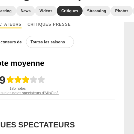
asting
News
Vidéos
Critiques
Streaming
Photos
CTATEURS
CRITIQUES PRESSE
ectateurs de
Toutes les saisons
te moyenne
,9
185 notes
 sur les notes spectateurs d'AlloCiné
IQUES SPECTATEURS