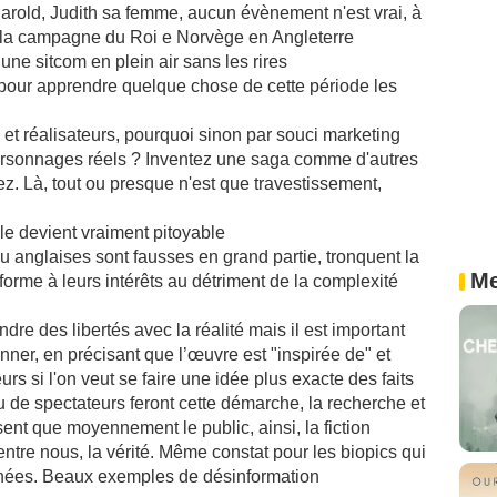
Harold, Judith sa femme, aucun évènement n'est vrai, à
 à la campagne du Roi e Norvège en Angleterre
une sitcom en plein air sans les rires
 pour apprendre quelque chose de cette période les
 et réalisateurs, pourquoi sinon par souci marketing
 personnages réels ? Inventez une saga comme d'autres
ez. Là, tout ou presque n'est que travestissement,
ble devient vraiment pitoyable
u anglaises sont fausses en grand partie, tronquent la
Me
nforme à leurs intérêts au détriment de la complexité
endre des libertés avec la réalité mais il est important
onner, en précisant que l’œuvre est "inspirée de" et
urs si l'on veut se faire une idée plus exacte des faits
u de spectateurs feront cette démarche, la recherche et
ssent que moyennement le public, ainsi, la fiction
'entre nous, la vérité. Même constat pour les biopics qui
nées. Beaux exemples de désinformation