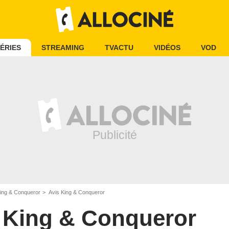
ÉRIES
STREAMING
TVACTU
VIDÉOS
VOD
ing & Conqueror
Avis King & Conqueror
King & Conqueror