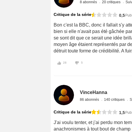
8 abonnés
20 critiques
Suiv
Critique de la série
0,5
Pub
Bon c'est la BBC, donc il fallait s'y at
bien si elle n'avait pas été gâchée p
se sont dit que ce serait une idée bri
moyen âge étaient représentés par des 
détruit toute forme de crédibilité. A fui
28
5
VinceHanna
86 abonnés
140 critiques
S
Critique de la série
1,5
Publ
J'ai voulu tenter, et j'ai perdu mon t
anachronismes à tout bout de champ p