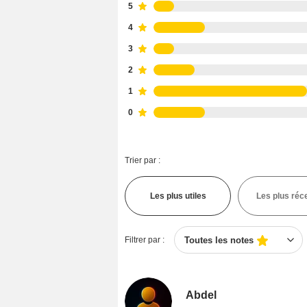
5
4
3
2
1
0
Trier par :
Les plus utiles
Les plus réc
Filtrer par :
Toutes les notes
Abdel