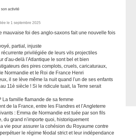
 son activité
liée le 1 septembre 2025
lle mauvaise foi des anglo-saxons fait une nouvelle fois
oyé, partial, injuste
 récurrente privilégiée de leurs vils projectiles
r d'au-delà l'Atlantique le sont bel et bien
stigateurs des pires complots, cruels, caricaturaux,
de Normandie et le Roi de France Henri
ux, il se lève même la nuit quand l'un de ses enfants
u 11è siècle ! Si le ridicule tuait, la Terre serait
 ? La famille flamande de sa femme
ent de la France, entre les Flandres et l'Angleterre
ivants : Emma de Normandie est tuée par son fils
, du grand n'importe quoi, historiquement
 sa vie pour assurer la cohésion du Royaume contre
erpétuer le régime féodal strict et leur indépendance