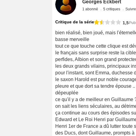
Georges Eckbert
1 abonné
5 critiques
Suivre
Critique de la série
1,5
Pub
bien réalisé, bien joué, mais l'éterne
basse merveille
tout ce que touche cette clique est dév
le français sans surprise reste la cible
perfides, Albion et son grand protecteu
les deux grands vilains, principaux in
pour l'instant, sont Emma, duchesse 
le saxon Harold est pur noble courage
pleure et que dort sa tendre épouse .. a
dépeuplée
ce qu'il y a de meilleur en Guillaume
on sait les liens séculaires, au détrim
ça continue au cours des épisodes su
Edward et Le Roi Henri par Guillaume
Henri 1er de France a dû lutter toute
des Ducs, dont Guillaume, prompts à p