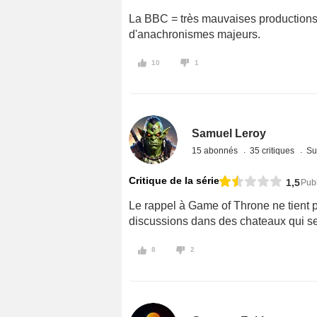
La BBC = très mauvaises productions e
d'anachronismes majeurs.
10
1
Samuel Leroy
15 abonnés
35 critiques
Su
Critique de la série
1,5
Pub
Le rappel à Game of Throne ne tient p
discussions dans des chateaux qui se
8
2