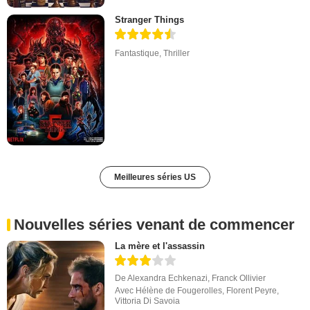
Stranger Things
Fantastique
,
Thriller
Meilleures séries US
Nouvelles séries venant de commencer
La mère et l'assassin
De
Alexandra Echkenazi
,
Franck Ollivier
Avec
Hélène de Fougerolles
,
Florent Peyre
,
Vittoria Di Savoia