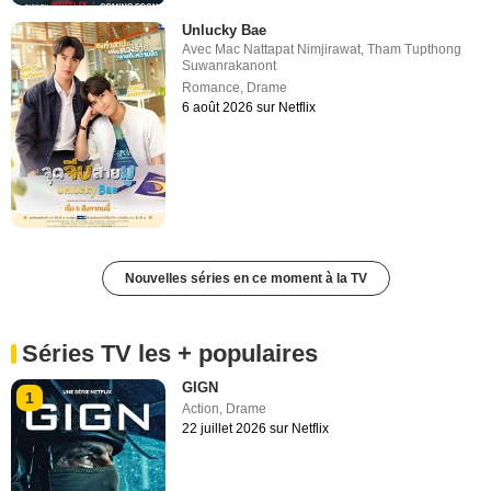
Unlucky Bae
Avec
Mac Nattapat Nimjirawat
,
Tham Tupthong
Suwanrakanont
Romance
,
Drame
6 août 2026 sur Netflix
Nouvelles séries en ce moment à la TV
Séries TV les + populaires
GIGN
1
Action
,
Drame
22 juillet 2026 sur Netflix