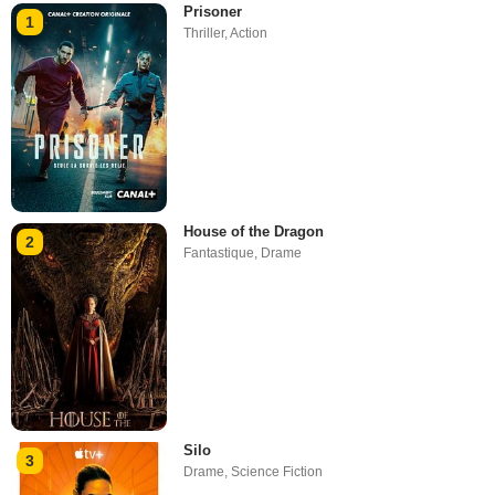
Prisoner
1
Thriller
,
Action
House of the Dragon
2
Fantastique
,
Drame
Silo
3
Drame
,
Science Fiction