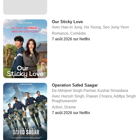
Our Sticky Love
Avec
Hae-in Jung
,
Ha Young
,
Seo Jung-Yeon
Romance
,
Comédie
7 août 2026 sur Netflix
Operation Safed Saagar
De
Abhijeet Singh Parmar
,
Kushal Srivastava
Avec
Harssh Singh
,
Pawan Chopra
,
Adittya Singh
Rraghuwanshi
Action
,
Drame
7 août 2026 sur Netflix