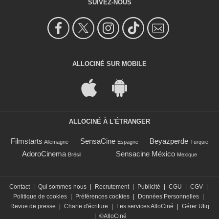
SUIVEZ-NOUS
ALLOCINÉ SUR MOBILE
ALLOCINÉ À L'ÉTRANGER
Filmstarts
SensaCine
Beyazperde
Allemagne
Espagne
Turquie
AdoroCinema
Sensacine México
Brésil
Mexique
Contact
|
Qui sommes-nous
|
Recrutement
|
Publicité
|
CGU
|
CGV
|
Politique de cookies
|
Préférences cookies
|
Données Personnelles
|
Revue de presse
|
Charte d'écriture
|
Les services AlloCiné
|
Gérer Utiq
|
©AlloCiné