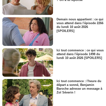
Sarah jeune
- 1 Episode :
8
Fabiola Kocher
Le psychologue
Demain nous appartient : ce qui
- 1 Episode :
3
vous attend dans l'épisode 2266
du lundi 10 août 2026
Alain Dion
[SPOILERS]
Frère de Bobby Mac
- 1 Episode :
8
Maxime Pacaud
Vétérinaire
Ici tout commence : ce qui vous
- 1 Episode :
4
attend dans l'épisode 1498 du
lundi 10 août 2026 [SPOILERS]
Jean-Louis Foulquier
Bobby Mac
- 1 Episode :
8
Déborah Durand
l'égérie
Ici tout commence : l'heure du
- 1 Episode :
3
départ a sonné, Benjamin
Alex Lutz
Baroche adresse un message à
jeune Alex Valadine
Zoï Séverin !
- 1 Episode :
8
Denis Marc