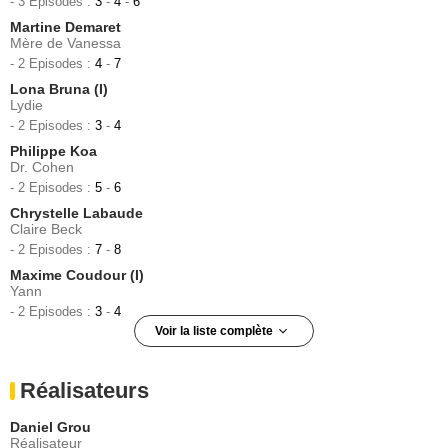
- 3 Episodes :
3
-
4
-
6
Martine Demaret
Mère de Vanessa
- 2 Episodes :
4
-
7
Lona Bruna (I)
Lydie
- 2 Episodes :
3
-
4
Philippe Koa
Dr. Cohen
- 2 Episodes :
5
-
6
Chrystelle Labaude
Claire Beck
- 2 Episodes :
7
-
8
Maxime Coudour (I)
Yann
- 2 Episodes :
3
-
4
Voir la liste complète
Rebecca Potok
Coby Braun
Réalisateurs
- 2 Episodes :
7
-
8
Odile Vuillemin
Daniel Grou
Coralie
Réalisateur