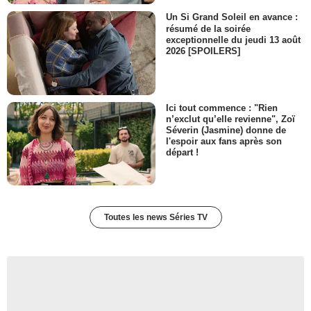
L'éditeur
- 1 Episode :
8
Un Si Grand Soleil en avance :
résumé de la soirée
Céline Menville
exceptionnelle du jeudi 13 août
Fille de Bobby Mac
2026 [SPOILERS]
- 1 Episode :
8
Ici tout commence : "Rien
n’exclut qu’elle revienne", Zoï
Séverin (Jasmine) donne de
l'espoir aux fans après son
départ !
Toutes les news Séries TV