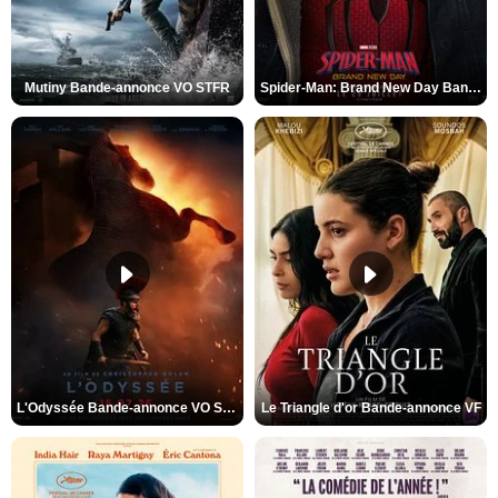
Mutiny Bande-annonce VO STFR
Spider-Man: Brand New Day Bande-annonce VO STFR
L'Odyssée Bande-annonce VO STFR
Le Triangle d'or Bande-annonce VF