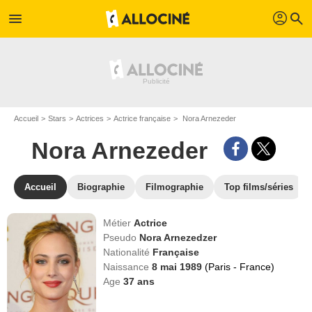
profil
menu
search
Accueil
Stars
Actrices
Actrice française
Nora Arnezeder
Nora Arnezeder
Accueil
Biographie
Filmographie
Top films/séries
Métier
Actrice
Pseudo
Nora Arnezedzer
Nationalité
Française
Naissance
8 mai 1989
(Paris - France)
Age
37
ans