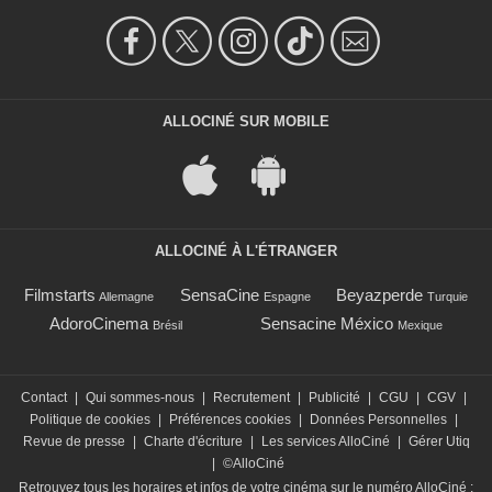
ALLOCINÉ SUR MOBILE
ALLOCINÉ À L'ÉTRANGER
Filmstarts
SensaCine
Beyazperde
Allemagne
Espagne
Turquie
AdoroCinema
Sensacine México
Brésil
Mexique
Contact
|
Qui sommes-nous
|
Recrutement
|
Publicité
|
CGU
|
CGV
|
Politique de cookies
|
Préférences cookies
|
Données Personnelles
|
Revue de presse
|
Charte d'écriture
|
Les services AlloCiné
|
Gérer Utiq
|
©AlloCiné
Retrouvez tous les horaires et infos de votre cinéma sur le numéro AlloCiné :