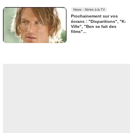
News - Séries à la TV
Prochainement sur vos
écrans : "Disparitions", "K-
Ville", "Ben se fait des
films"...