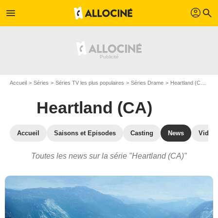
profil
menu
search
Accueil
Séries
Séries TV les plus populaires
Séries Drame
Heartland (CA)
Ac
Heartland (CA)
Accueil
Saisons et Episodes
Casting
News
Vidéo
Toutes les news sur la série "Heartland (CA)"