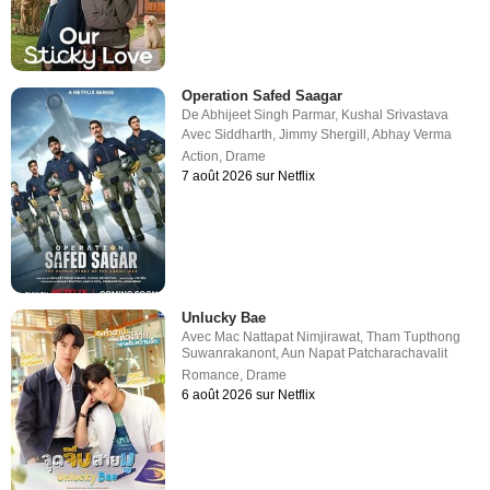
Operation Safed Saagar
De
Abhijeet Singh Parmar
,
Kushal Srivastava
Avec
Siddharth
,
Jimmy Shergill
,
Abhay Verma
Action
,
Drame
7 août 2026 sur Netflix
Unlucky Bae
Avec
Mac Nattapat Nimjirawat
,
Tham Tupthong
Suwanrakanont
,
Aun Napat Patcharachavalit
Romance
,
Drame
6 août 2026 sur Netflix