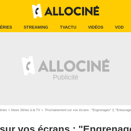
ÉRIES
STREAMING
TVACTU
VIDÉOS
VOD
éries
News Séries à la TV
Prochainement sur vos écrans : "Engrenages" 3, "Entourage"
sur vos écrans : "Engrenage