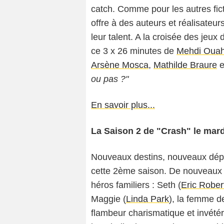
catch. Comme pour les autres fict
offre à des auteurs et réalisateur
leur talent. A la croisée des jeux
ce 3 x 26 minutes de
Mehdi Oua
Arsène Mosca
,
Mathilde Braure
e
ou pas ?"
En savoir plus...
La Saison 2 de "Crash" le mard
Nouveaux destins, nouveaux dépa
cette 2ème saison. De nouveaux p
héros familiers : Seth (
Eric Rober
Maggie (
Linda Park
), la femme d
flambeur charismatique et invétér