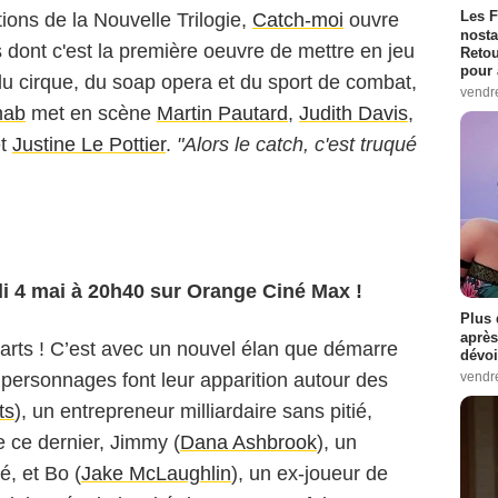
Les F
ions de la Nouvelle Trilogie,
Catch-moi
ouvre
nosta
s dont c'est la première oeuvre de mettre en jeu
Retou
pour 
 du cirque, du soap opera et du sport de combat,
vendr
hab
met en scène
Martin Pautard
,
Judith Davis
,
t
Justine Le Pottier
.
"Alors le catch, c'est truqué
i 4 mai à 20h40 sur Orange Ciné Max !
Plus 
après
rts ! C’est avec un nouvel élan que démarre
dévoi
vendr
ersonnages font leur apparition autour des
ts
), un entrepreneur milliardaire sans pitié,
e ce dernier, Jimmy (
Dana Ashbrook
), un
é, et Bo (
Jake McLaughlin
), un ex-joueur de