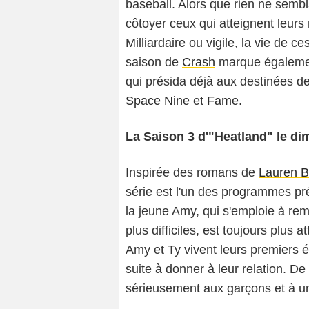
baseball. Alors que rien ne sembla
côtoyer ceux qui atteignent leurs 
Milliardaire ou vigile, la vie de
saison de
Crash
marque égalemen
qui présida déjà aux destinées de
Space Nine
et
Fame
.
La Saison 3 d'"Heatland" le di
Inspirée des romans de
Lauren B
série est l'un des programmes pré
la jeune Amy, qui s'emploie à re
plus difficiles, est toujours plu
Amy et Ty vivent leurs premiers ém
suite à donner à leur relation. D
sérieusement aux garçons et à un 