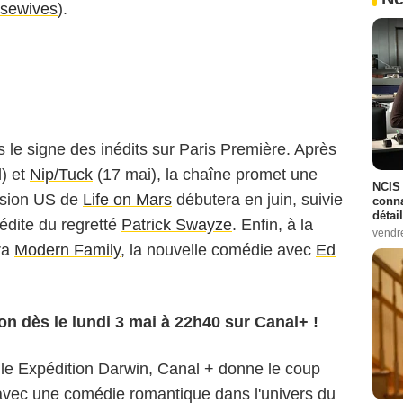
sewives
).
s le signe des inédits sur Paris Première. Après
l) et
Nip/Tuck
(17 mai), la chaîne promet une
NCIS 
ersion US de
Life on Mars
débutera en juin, suivie
conna
détai
inédite du regretté
Patrick Swayze
. Enfin, à la
vendr
ra
Modern Family
, la nouvelle comédie avec
Ed
on dès le lundi 3 mai à 22h40 sur Canal+ !
le Expédition Darwin
, Canal + donne le coup
 avec une comédie romantique dans l'univers du