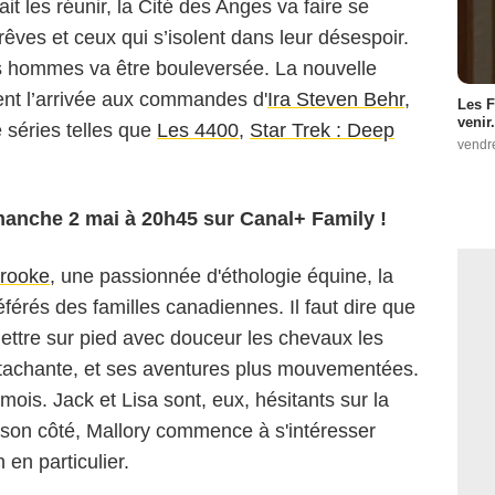
it les réunir, la Cité des Anges va faire se
rêves et ceux qui s’isolent dans leur désespoir.
 ces hommes va être bouleversée. La nouvelle
t l’arrivée aux commandes d'
Ira Steven Behr
,
Les F
venir.
 séries telles que
Les 4400
,
Star Trek : Deep
vendr
manche 2 mai à 20h45 sur Canal+ Family !
rooke
, une passionnée d'éthologie équine, la
férés des familles canadiennes. Il faut dire que
mettre sur pied avec douceur les chevaux les
s attachante, et ses aventures plus mouvementées.
ois. Jack et Lisa sont, eux, hésitants sur la
e son côté, Mallory commence à s'intéresser
en particulier.