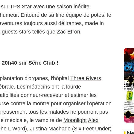
 sur TPS Star avec une saison inédite
umeur. Entouré de sa fine équipe de potes, le
aventures toujours aussi délirantes, made in
 guests stars telles que
Zac Efron
.
 20h40 sur Série Club !
lantation d'organes, l'hôpital
Three Rivers
rébrale. Les médecins ont la lourde
atibilités donneur-receveur et estimer les
urse contre la montre pour organiser l'opération
eureusement tous les malades ne pourront pas
rie médicale, le vampire de
Moonlight
Alex
he L Word)
,
Justina Machado
(
Six Feet Under
)
Ne