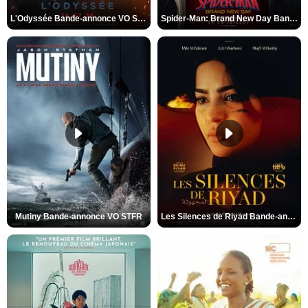
L'Odyssée Bande-annonce VO STFR
Spider-Man: Brand New Day Bande-annonce VO STFR
Mutiny Bande-annonce VO STFR
Les Silences de Riyad Bande-annonce VO STFR