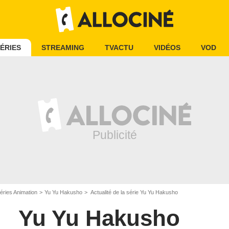
ÉRIES
STREAMING
TVACTU
VIDÉOS
VOD
éries Animation
Yu Yu Hakusho
Actualité de la série Yu Yu Hakusho
Yu Yu Hakusho