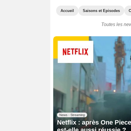
Accueil
Saisons et Episodes
C
Toutes les ne
News - Streaming
Netflix : après One Piec
est-elle aussi réussie ?