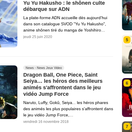
Yu Yu Hakusho : le shônen culte
débarque sur ADN
La plate-forme ADN accueille dès aujourd’hui
dans son catalogue SVOD "Yu Yu Hakusho",
anime shônen tiré du manga de Yoshihiro…
jeudi 25 juin 2020
5
News - News Jeux Video
Dragon Ball, One Piece, Saint
Seiya… les héros des meilleurs
6
animés s'affrontent dans le jeu
vidéo Jump Force
Naruto, Luffy, Gokû, Seiya... les héros phares
des animés les plus populaires s'affrontent dans
le jeu vidéo Jump Force,…
vendredi 16 novembre 2018
7