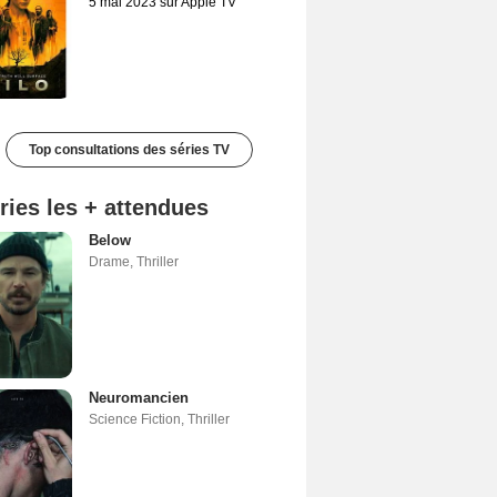
5 mai 2023 sur Apple TV
Top consultations des séries TV
ries les + attendues
Below
Drame
,
Thriller
Neuromancien
Science Fiction
,
Thriller