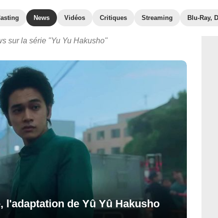
asting
News
Vidéos
Critiques
Streaming
Blu-Ray, 
ws sur la série "Yu Yu Hakusho"
e, l'adaptation de Yû Yû Hakusho