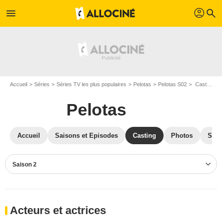
profil
menu
search
Accueil
Séries
Séries TV les plus populaires
Pelotas
Pelotas S02
Casting Pelotas S02
Pelotas
Accueil
Saisons et Episodes
Casting
Photos
Séri
Saison 2
Acteurs et actrices