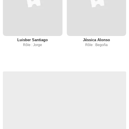
Luisber Santiago
Jéssica Alonso
Rôle : Jorge
Rôle : Begoña