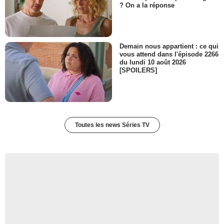
Mme Jennings
? On a la réponse
- 1 Episode :
20
Mary Birdsong
Marlene
- 1 Episode :
24
Demain nous appartient : ce qui
vous attend dans l'épisode 2266
Galadriel Stineman
du lundi 10 août 2026
Lucy Howard
[SPOILERS]
- 1 Episode :
3
Mary-Pat Green
Principal Larimer
- 1 Episode :
5
Marlowe Peyton
Lucy
Toutes les news Séries TV
- 1 Episode :
10
Troy Metcalf
Jim
- 1 Episode :
12
Doug Sinclair
Coach
- 1 Episode :
19
Jeremy Scott Johnson
Mr. Jennings