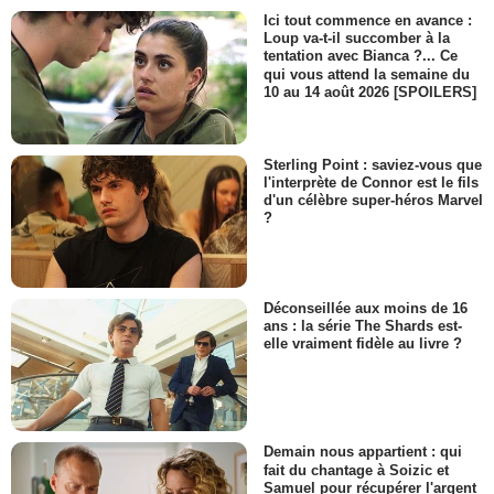
Mme Colavita
Ici tout commence en avance :
Loup va-t-il succomber à la
- 1 Episode :
12
tentation avec Bianca ?... Ce
Sam Schuder
qui vous attend la semaine du
Shelly Donahue
10 au 14 août 2026 [SPOILERS]
- 1 Episode :
14
Krista Braun
Mme Tompkins
Sterling Point : saviez-vous que
- 1 Episode :
18
l'interprète de Connor est le fils
d'un célèbre super-héros Marvel
Ryan Heinke
?
Doug
- 1 Episode :
3
Julie Brown (II)
Paula Norwood
Déconseillée aux moins de 16
- 1 Episode :
11
ans : la série The Shards est-
Marianne Muellerleile
elle vraiment fidèle au livre ?
Liz
- 1 Episode :
14
Brandon Scott
Cory
- 1 Episode :
16
Demain nous appartient : qui
fait du chantage à Soizic et
Judith Hoag
Samuel pour récupérer l'argent