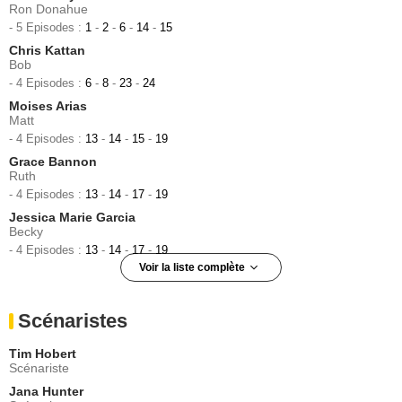
Ron Donahue
- 5 Episodes :
1
-
2
-
6
-
14
-
15
Chris Kattan
Bob
- 4 Episodes :
6
-
8
-
23
-
24
Moises Arias
Matt
- 4 Episodes :
13
-
14
-
15
-
19
Grace Bannon
Ruth
- 4 Episodes :
13
-
14
-
17
-
19
Jessica Marie Garcia
Becky
- 4 Episodes :
13
-
14
-
17
-
19
Voir la liste complète
Blaine Saunders
Carly
Scénaristes
- 4 Episodes :
1
-
2
-
15
-
23
Jeanette Miller
Tim Hobert
Tante Edie
Scénariste
- 3 Episodes :
8
-
13
-
22
Jana Hunter
Malcolm Foster Smith