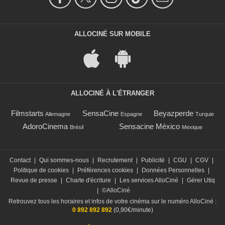
ALLOCINÉ SUR MOBILE
ALLOCINÉ À L'ÉTRANGER
Filmstarts
SensaCine
Beyazperde
Allemagne
Espagne
Turquie
AdoroCinema
Sensacine México
Brésil
Mexique
Contact
|
Qui sommes-nous
|
Recrutement
|
Publicité
|
CGU
|
CGV
|
Politique de cookies
|
Préférences cookies
|
Données Personnelles
|
Revue de presse
|
Charte d'écriture
|
Les services AlloCiné
|
Gérer Utiq
|
©AlloCiné
Retrouvez tous les horaires et infos de votre cinéma sur le numéro AlloCiné :
0 892 892 892
(0,90€/minute)