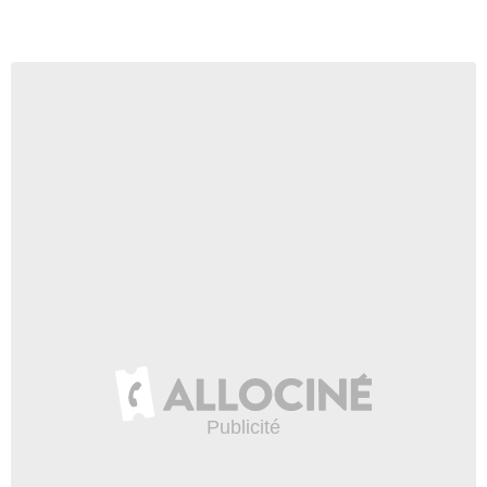
- 2 Episodes :
7
-
18
Brianne Howey
Emily
- 2 Episodes :
11
-
22
Judy Kain
Mme Wright
- 1 Episode :
3
Jeanne Taylor
Claudia
- 1 Episode :
6
Norm MacDonald
Oncle Rusty
- 1 Episode :
9
Molly Shannon
Janet
- 1 Episode :
10
Paul Hipp
Reverend TimTom
- 1 Episode :
11
Edward Asner
Ben
- 1 Episode :
19