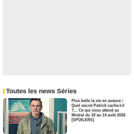
Richard Gant
Pasteur Watkins
- 1 Episode :
20
Whoopi Goldberg
Jane Marsh
- 1 Episode :
21
Norm MacDonald
Rusty Heck
- 1 Episode :
24
Chord Overstreet
Ralph Wilkerson
- 1 Episode :
3
Ginny McMath
Darrin's mom
- 1 Episode :
5
Toutes les news Séries
Harry Groener
Plus belle la vie en avance :
Gene
Quel secret Patrick cache-t-il
- 1 Episode :
9
?... Ce qui vous attend au
Mistral du 10 au 14 août 2026
Jerry Van Dyke
[SPOILERS]
Tag
- 1 Episode :
10
Mary Pat Gleason