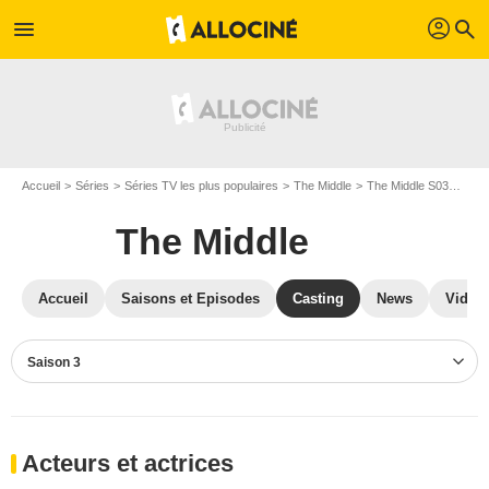
profil
menu
search
Accueil
Séries
Séries TV les plus populaires
The Middle
The Middle S03
Cast
The Middle
Accueil
Saisons et Episodes
Casting
News
Vidéo
Saison 3
Acteurs et actrices