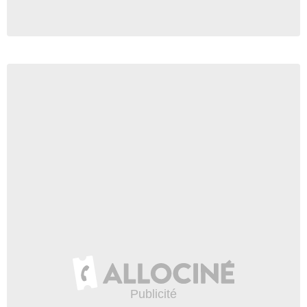
Jim Holmes
Mitch
- 1 Episode :
23
Ginny McMath
La mère de Darrin
- 1 Episode :
11
Jake Netter
Theo
- 1 Episode :
18
Dierk Torsek
Reverend Hayver
- 1 Episode :
20
Elle Labadie
Heather
- 1 Episode :
16
Mackenzie Aladjem
Hayley
- 1 Episode :
18
Angee Hughes
Annie
- 1 Episode :
22