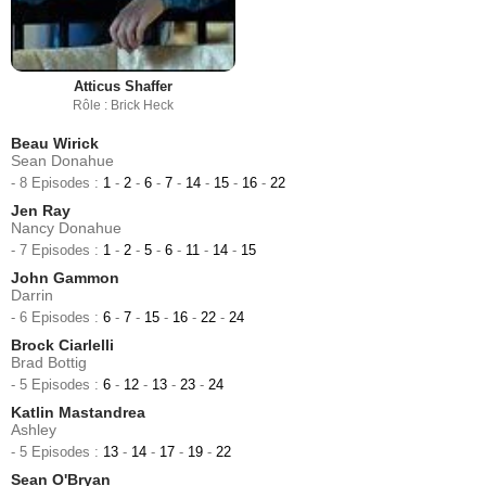
Atticus Shaffer
Rôle : Brick Heck
Beau Wirick
Sean Donahue
- 8 Episodes :
1
-
2
-
6
-
7
-
14
-
15
-
16
-
22
Jen Ray
Nancy Donahue
- 7 Episodes :
1
-
2
-
5
-
6
-
11
-
14
-
15
John Gammon
Darrin
- 6 Episodes :
6
-
7
-
15
-
16
-
22
-
24
Brock Ciarlelli
Brad Bottig
- 5 Episodes :
6
-
12
-
13
-
23
-
24
Katlin Mastandrea
Ashley
- 5 Episodes :
13
-
14
-
17
-
19
-
22
Sean O'Bryan