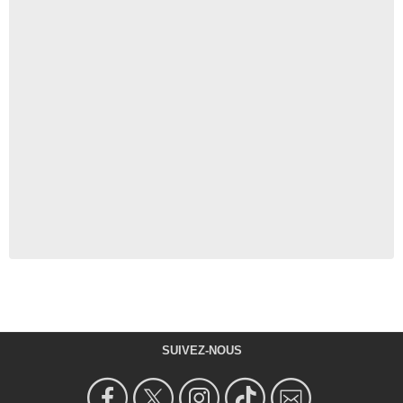
Vicki Davis
Debbie
- 1 Episode :
6
Laura Ann Kesling
Dotty Donahue
- 1 Episode :
14
Sonya Eddy
Senora Porter
- 1 Episode :
6
SUIVEZ-NOUS