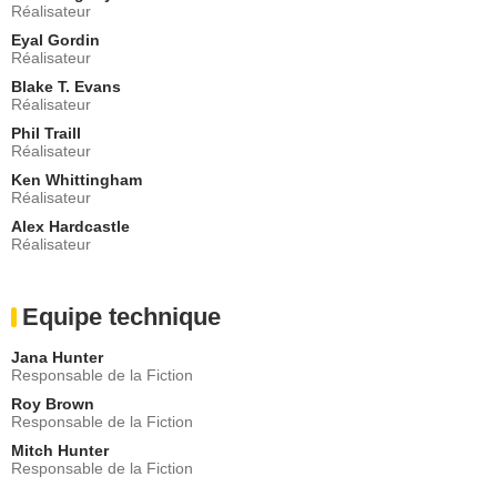
Réalisateur
- 2 Episodes :
4
-
23
Eyal Gordin
Casey Sander
Réalisateur
Jack Tracy
Blake T. Evans
- 2 Episodes :
5
-
8
Réalisateur
Brittany Ross
Courtney
Phil Traill
Réalisateur
- 2 Episodes :
5
-
21
Ken Whittingham
Andrew J. Fishman
Réalisateur
Zack
- 2 Episodes :
7
-
18
Alex Hardcastle
Réalisateur
Natalie Lander
Debbie
- 2 Episodes :
5
-
21
Equipe technique
Jill Basey
Ms. Tibbits
Jana Hunter
- 2 Episodes :
16
-
23
Responsable de la Fiction
Bryce Hurless
Roy Brown
Dale
Responsable de la Fiction
- 2 Episodes :
16
-
18
Mitch Hunter
Aidan Potter
Responsable de la Fiction
Scott