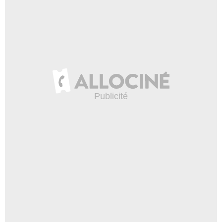
- 1 Episode :
20
Peter Breitmayer
Pete
- 1 Episode :
23
Kevin Joy
Steve Johnson
- 1 Episode :
3
Devan Leos
Henry
- 1 Episode :
7
Joe Bays
Coach Lazovick
- 1 Episode :
12
Brooke Baumer
Margaret
- 1 Episode :
16
Robert Capron
Tyler
- 1 Episode :
20
Linda Porter
Grand-mère Dot
- 1 Episode :
22