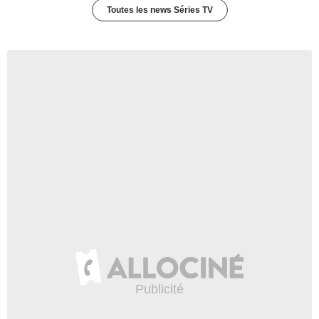
Toutes les news Séries TV
Jere Burns
Rick Badham
- 1 Episode :
10
Susan Scannell
Maxine Gilroy
- 1 Episode :
16
Rebecca Holden
Windsor Thomas
- 1 Episode :
17
John Driver
Allan Kendall
- 1 Episode :
19
Andrew Duggan
Johhny Cooper
- 1 Episode :
15
Nancy Everhard
Clarissa
- 1 Episode :
22
Daniel Greene
Tony Petz
- 1 Episode :
21