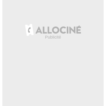
Eva Wilson
- 1 Episode :
9
Allan Kolman
Ivan Strelnikov
- 1 Episode :
12
John Considine
Randy Rawlinson
- 1 Episode :
11
Judith Barsi
- 1 Episode :
13
George Pentecost
Bud Tyler
- 1 Episode :
10
Stewart Moss
Gerald Steinmetz
- 1 Episode :
16
George D. Wallace
Jake Slater
- 1 Episode :
17
Dan O'Herlihy
Charles Wellington
- 1 Episode :
18