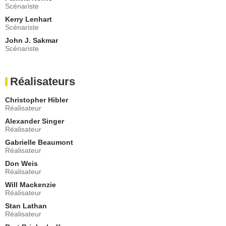
Scénariste
Michael Horton
Wally Donovan
Kerry Lenhart
Scénariste
- 1 Episode :
14
Dorothy Fielding
John J. Sakmar
Sonia Steinmetz
Scénariste
- 1 Episode :
16
Rose Marie
Réalisateurs
Billie Young
- 1 Episode :
17
Christopher Hibler
Neva Patterson
Réalisateur
Katherine Wellington
Alexander Singer
- 1 Episode :
18
Réalisateur
Deborah Wakeham
Sondra Jenkins
Gabrielle Beaumont
Réalisateur
- 1 Episode :
19
Don Weis
Susan Strasberg
Réalisateur
Miss Cooper
- 1 Episode :
15
Will Mackenzie
Réalisateur
Mary Kate McGeehan
Soeur Natalie
Stan Lathan
Réalisateur
- 1 Episode :
20