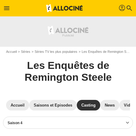
profil
menu
search
Accueil
Séries
Séries TV les plus populaires
Les Enquêtes de Remington Steele
Les Enquêtes de
Remington Steele
Accueil
Saisons et Episodes
Casting
News
Vidéo
Saison 4