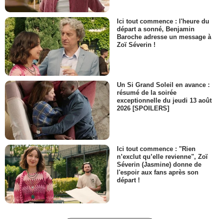
Ron Masak
Harry Cranston
Ici tout commence : l'heure du
- 1 Episode :
5
départ a sonné, Benjamin
James Staley
Baroche adresse un message à
Lester Shane
Zoï Séverin !
- 1 Episode :
7
Russ McCubbin
- 1 Episode :
8
Un Si Grand Soleil en avance :
William Frankfather
résumé de la soirée
Frank Willard
exceptionnelle du jeudi 13 août
- 1 Episode :
6
2026 [SPOILERS]
Michael Keenan
- 1 Episode :
9
Louie Anderson
Bingham Barent
Ici tout commence : "Rien
n’exclut qu’elle revienne", Zoï
- 1 Episode :
12
Séverin (Jasmine) donne de
Michael Constantine
l'espoir aux fans après son
George E. Mulch
départ !
- 1 Episode :
11
Maryedith Burrell
Frances Piper
- 1 Episode :
13