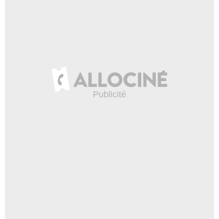
- 1 Episode :
22
Shannon Wilcox
Mme Tuttle
- 1 Episode :
21
Kenneth Kimmins
Ford Stevens
- 1 Episode :
3
Tom Everett
- 1 Episode :
9
Vincent Schiavelli
Leon Pulver
- 1 Episode :
10
Bert Rosario
Juan
- 1 Episode :
22
Robert Pastorelli
Weasel
- 1 Episode :
21
Peter Jurasik
Jack Dendra
- 1 Episode :
9