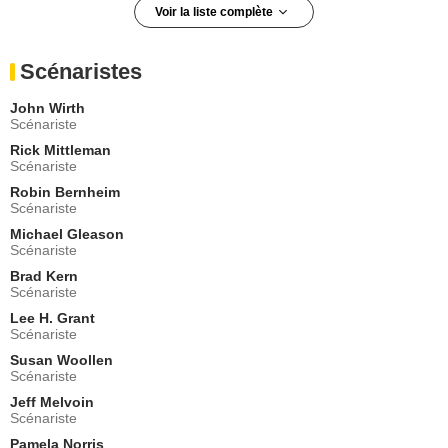
Voir la liste complète
George Coe
Ace Ketcham
Scénaristes
- 1 Episode :
8
Joe Dorsey
John Wirth
Shérif Clifford
Scénariste
- 1 Episode :
6
Rick Mittleman
John Del Regno
Scénariste
Donner
Robin Bernheim
- 1 Episode :
9
Scénariste
Peter Jason
Martin Rome
Michael Gleason
Scénariste
- 1 Episode :
12
Brad Kern
Anne Seymour
Scénariste
Mlle Underwood
- 1 Episode :
11
Lee H. Grant
Scénariste
Noble Willingham
Harrison Bumpers
Susan Woollen
Scénariste
- 1 Episode :
13
Jeff Melvoin
John McCook
Scénariste
Norman Austin
- 1 Episode :
10
Pamela Norris