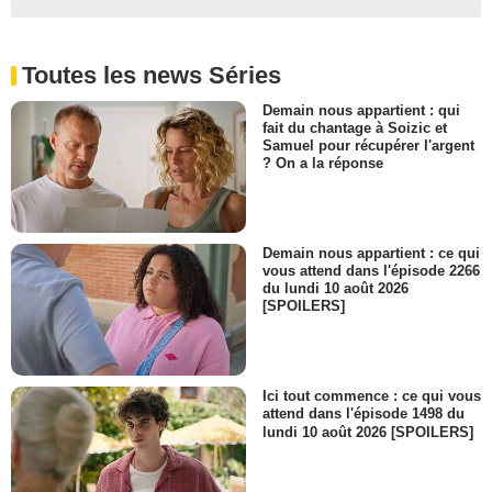
Rif Hutton
Thomas Ivory
- 1 Episode :
19
Toutes les news Séries
Dennis Patrick
Duncan Harlow
Demain nous appartient : qui
fait du chantage à Soizic et
- 1 Episode :
15
Samuel pour récupérer l'argent
Gary Frank
? On a la réponse
Detective Jarvis
- 1 Episode :
20
Rebecca Street
Allesandra Henry
Demain nous appartient : ce qui
- 1 Episode :
22
vous attend dans l'épisode 2266
du lundi 10 août 2026
Donovan Scott
[SPOILERS]
Vincent Dowd
- 1 Episode :
21
Scott Jaeck
Michael Fitzgerald
Ici tout commence : ce qui vous
- 1 Episode :
3
attend dans l'épisode 1498 du
lundi 10 août 2026 [SPOILERS]
Tim Rossovich
Darryl Simmons
- 1 Episode :
4