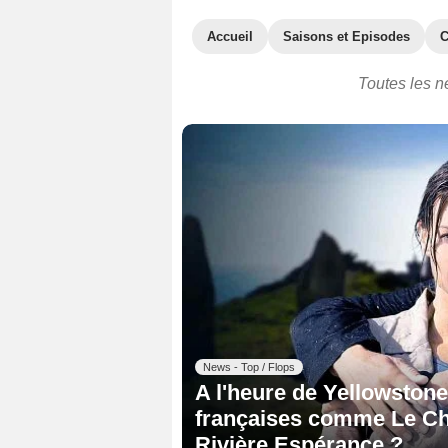
Accueil
Saisons et Episodes
C
Toutes les n
News - Top / Flops
A l'heure de Yellowstone,
françaises comme Le Châ
Rivière Espérance ?