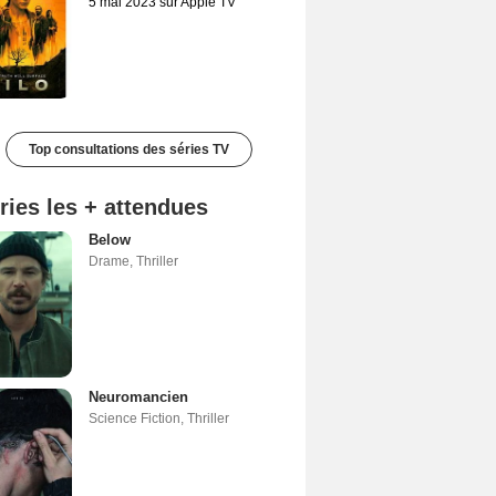
5 mai 2023 sur Apple TV
Top consultations des séries TV
ries les + attendues
Below
Drame
,
Thriller
Neuromancien
Science Fiction
,
Thriller