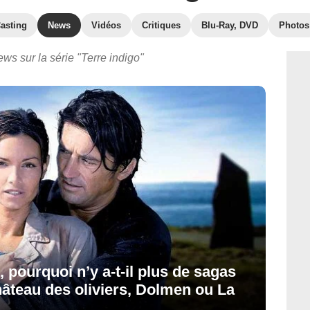
asting
News
Vidéos
Critiques
Blu-Ray, DVD
Photos
ews sur la série "Terre indigo"
 pourquoi n’y a-t-il plus de sagas
teau des oliviers, Dolmen ou La