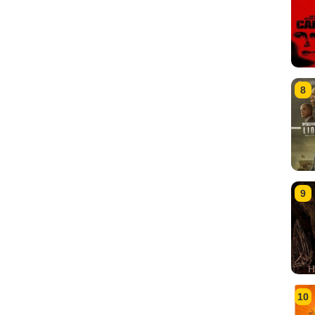
8
9
10