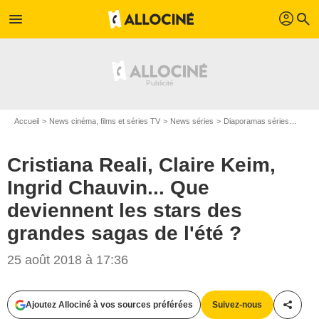
profil
menu
search
Accueil
News cinéma, films et séries TV
News séries
Diaporamas séries
Crist
Cristiana Reali, Claire Keim,
Ingrid Chauvin... Que
deviennent les stars des
grandes sagas de l'été ?
25 août 2018 à 17:36
Ajoutez Allociné à vos sources préférées
Suivez-nous
Partag