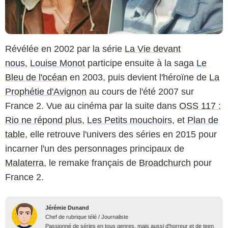
Révélée en 2002 par la série
La Vie devant
nous
,
Louise Monot
participe ensuite à la saga
Le
Bleu de l'océan
en 2003, puis devient l'héroïne de
La
Prophétie d'Avignon
au cours de l'été 2007 sur
France 2. Vue au cinéma par la suite dans
OSS 117 :
Rio ne répond plus
,
Les Petits mouchoirs
, et
Plan de
table
, elle retrouve l'univers des séries en 2015 pour
incarner l'un des personnages principaux de
Malaterra
, le remake français de
Broadchurch
pour
France 2.
Jérémie Dunand
Chef de rubrique télé / Journaliste
Passionné de séries en tous genres, mais aussi d'horreur et de teen