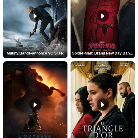
Mutiny Bande-annonce VO STFR
Spider-Man: Brand New Day Bande-annonce VO STFR