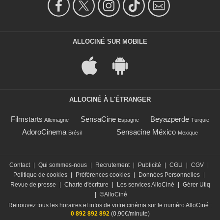
ALLOCINÉ SUR MOBILE
ALLOCINÉ À L'ÉTRANGER
Filmstarts
SensaCine
Beyazperde
Allemagne
Espagne
Turquie
AdoroCinema
Sensacine México
Brésil
Mexique
Contact
|
Qui sommes-nous
|
Recrutement
|
Publicité
|
CGU
|
CGV
|
Politique de cookies
|
Préférences cookies
|
Données Personnelles
|
Revue de presse
|
Charte d'écriture
|
Les services AlloCiné
|
Gérer Utiq
|
©AlloCiné
Retrouvez tous les horaires et infos de votre cinéma sur le numéro AlloCiné :
0 892 892 892
(0,90€/minute)