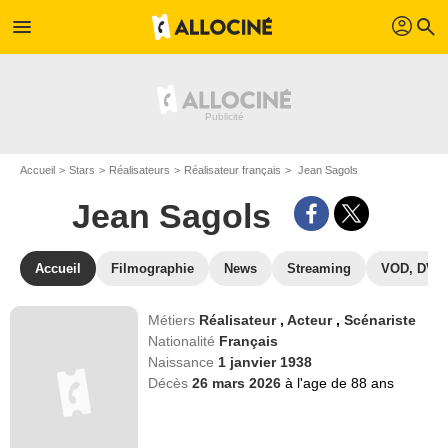
profil
menu
search
Accueil
Stars
Réalisateurs
Réalisateur français
Jean Sagols
Jean Sagols
Accueil
Filmographie
News
Streaming
VOD, DVD
Métiers
Réalisateur
,
Acteur
,
Scénariste
Nationalité
Français
Naissance
1 janvier 1938
Décès
26 mars 2026
à l'age de 88 ans