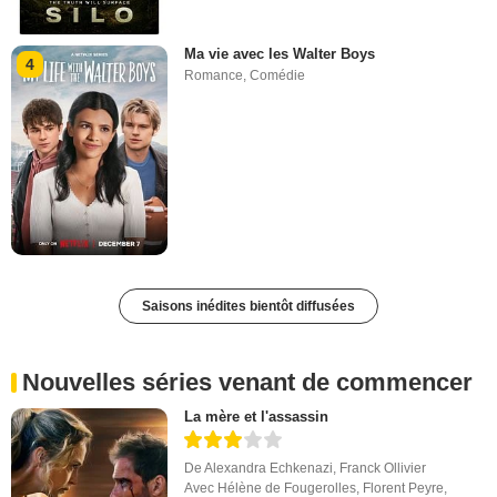
Ma vie avec les Walter Boys
4
Romance
,
Comédie
Saisons inédites bientôt diffusées
Nouvelles séries venant de commencer
La mère et l'assassin
De
Alexandra Echkenazi
,
Franck Ollivier
Avec
Hélène de Fougerolles
,
Florent Peyre
,