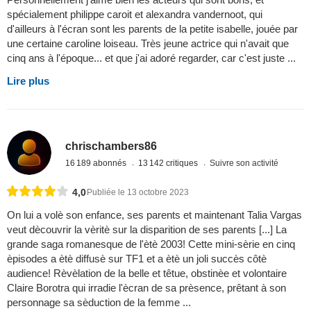
spécialement philippe caroit et alexandra vandernoot, qui
d'ailleurs à l'écran sont les parents de la petite isabelle, jouée par
une certaine caroline loiseau. Très jeune actrice qui n'avait que
cinq ans à l'époque... et que j'ai adoré regarder, car c'est juste ...
Lire plus
chrischambers86
16 189 abonnés
13 142 critiques
Suivre son activité
4,0
Publiée le 13 octobre 2023
On lui a volè son enfance, ses parents et maintenant Talia Vargas
veut dècouvrir la vèritè sur la disparition de ses parents [...] La
grande saga romanesque de l'ètè 2003! Cette mini-sèrie en cinq
èpisodes a ètè diffusè sur TF1 et a ètè un joli succès côtè
audience! Rèvèlation de la belle et têtue, obstinèe et volontaire
Claire Borotra qui irradie l'ècran de sa prèsence, prêtant à son
personnage sa sèduction de la femme ...