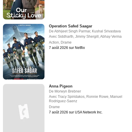
Operation Safed Saagar
De
Abhijeet Singh Parmar
,
Kushal Srivastava
Avec
Siddharth
,
Jimmy Shergill
,
Abhay Verma
Action
,
Drame
7 août 2026 sur Netflix
Anna Pigeon
De
Morwyn Brebner
Avec
Tracy Spiridakos
,
Ronnie Rowe
,
Manuel
Rodriguez-Saenz
Drame
7 août 2026 sur USA Network Inc.