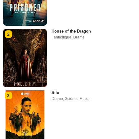
House of the Dragon
2
Fantastique
,
Drame
Silo
3
Drame
,
Science Fiction