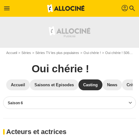
profil
menu
search
Accueil
Séries
Séries TV les plus populaires
Oui chérie !
Oui chérie ! S06
Cas
Oui chérie !
Accueil
Saisons et Episodes
Casting
News
Critiq
Saison 6
Acteurs et actrices