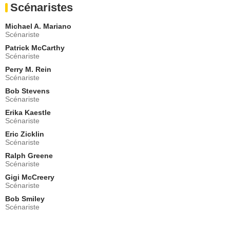
Scénaristes
- 1 Episode :
3
Patrick McCarthy
Michael A. Mariano
Docteur
Scénariste
- 1 Episode :
7
Patrick McCarthy
David Deluise
Scénariste
Dan
Perry M. Rein
- 1 Episode :
8
Scénariste
Virginia Hamilton
Fran
Bob Stevens
Scénariste
- 1 Episode :
6
Erika Kaestle
Jillian Bach
Scénariste
Tammy
- 1 Episode :
6
Eric Zicklin
Scénariste
Doreene L. Hamilton
Lisa
Ralph Greene
Scénariste
- 1 Episode :
6
Gigi McCreery
Scénariste
Bob Smiley
Scénariste