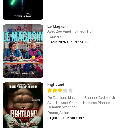
Le Magasin
Avec
Zoé Pinelli
,
Siméon Ruff
Comédie
3 août 2026 sur France.TV
Fightland
De
Damione Macedon
,
Raphael Jackson Jr.
Avec
Howard Charles
,
Nicholas Pinnock
,
Deborah Ayorinde
Drame
,
Action
31 juillet 2026 sur Starz