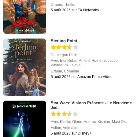
Drame
,
Thriller
5 août 2026 sur FX Networks
Sterling Point
De
Megan Park
Avec
Ella Rubin
,
Amélie Hoeferle
,
Jacob
Whiteduck-Lavoie
Drame
,
Comédie
5 août 2026 sur Amazon Prime Video
Star Wars: Visions Présente - Le Neuvième
Jedi
Avec
Kimiko Glenn
,
Andrew Kishino
,
Masi Oka
Action
,
Animation
5 août 2026 sur Disney+