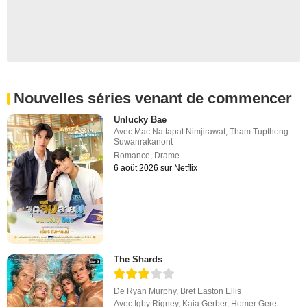
Nouvelles séries venant de commencer
Unlucky Bae
Avec
Mac Nattapat Nimjirawat
,
Tham Tupthong
Suwanrakanont
Romance
,
Drame
6 août 2026 sur Netflix
The Shards
De
Ryan Murphy
,
Bret Easton Ellis
Avec
Igby Rigney
,
Kaia Gerber
,
Homer Gere