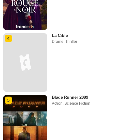
La Cible
4
Drame
,
Thriller
Blade Runner 2099
5
Action
,
Science Fiction