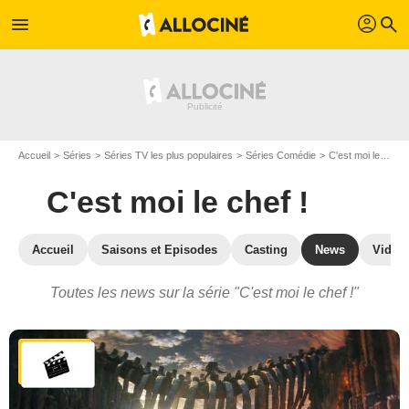
profil
menu
search
Accueil
Séries
Séries TV les plus populaires
Séries Comédie
C'est moi le chef !
C'est moi le chef !
Accueil
Saisons et Episodes
Casting
News
Vidéo
Toutes les news sur la série "C'est moi le chef !"