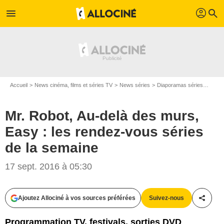
profil
menu
search
Accueil
News cinéma, films et séries TV
News séries
Diaporamas séries
Mr. R
Mr. Robot, Au-delà des murs,
Easy : les rendez-vous séries
de la semaine
17 sept. 2016 à 05:30
Ajoutez Allociné à vos sources préférées
Suivez-nous
Partag
Programmation TV, festivals, sorties DVD