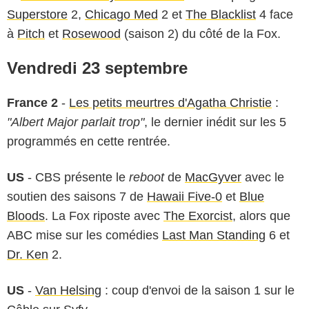
Superstore
2,
Chicago Med
2 et
The Blacklist
4 face
à
Pitch
et
Rosewood
(saison 2) du côté de la Fox.
Vendredi 23 septembre
France 2
-
Les petits meurtres d'Agatha Christie
:
"Albert Major parlait trop"
, le
dernier inédit sur les 5
programmés en cette rentrée.
US
- CBS présente le
reboot
de
MacGyver
avec le
soutien des saisons 7 de
Hawaii Five-0
et
Blue
Bloods
. La Fox riposte avec
The Exorcist
, alors que
ABC mise sur les comédies
Last Man Standing
6 et
Dr. Ken
2.
US
-
Van Helsing
: coup d'envoi de la saison 1 sur le