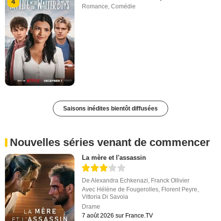
4
Romance
,
Comédie
Saisons inédites bientôt diffusées
Nouvelles séries venant de commencer
La mère et l'assassin
De
Alexandra Echkenazi
,
Franck Ollivier
Avec
Hélène de Fougerolles
,
Florent Peyre
,
Vittoria Di Savoia
Drame
7 août 2026 sur France.TV