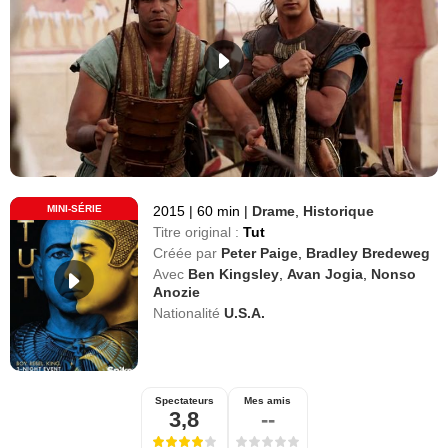
MINI-SÉRIE
2015
|
60 min
|
Drame
,
Historique
Titre original :
Tut
Créée par
Peter Paige
,
Bradley Bredeweg
Avec
Ben Kingsley
,
Avan Jogia
,
Nonso
Anozie
Nationalité
U.S.A.
Spectateurs
Mes amis
3,8
--