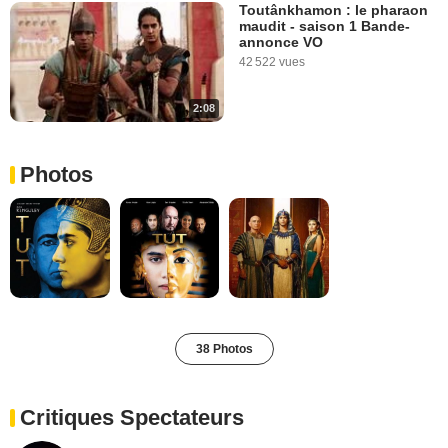
Toutânkhamon : le pharaon
maudit - saison 1 Bande-
annonce VO
42 522 vues
2:08
Photos
38 Photos
Critiques Spectateurs