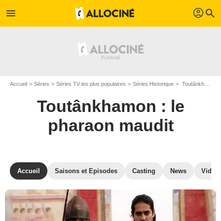
profil
menu
search
Accueil
Séries
Séries TV les plus populaires
Séries Historique
Toutânkhamon : le pharaon maudit
Toutânkhamon : le
pharaon maudit
Accueil
Saisons et Episodes
Casting
News
Vidéo