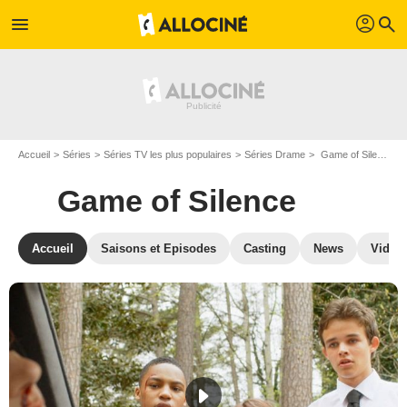
profil
menu
search
Accueil
Séries
Séries TV les plus populaires
Séries Drame
Game of Silence
Game of Silence
Accueil
Saisons et Episodes
Casting
News
Vidéo