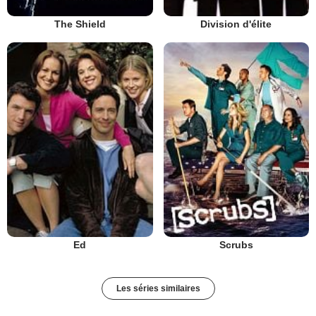
The Shield
Division d'élite
Ed
Scrubs
Les séries similaires