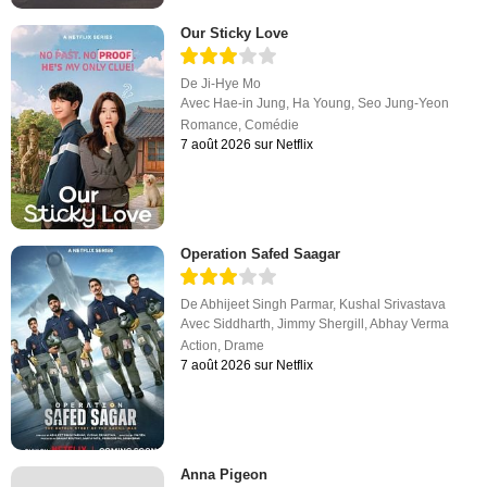
Our Sticky Love
De
Ji-Hye Mo
Avec
Hae-in Jung
,
Ha Young
,
Seo Jung-Yeon
Romance
,
Comédie
7 août 2026 sur Netflix
Operation Safed Saagar
De
Abhijeet Singh Parmar
,
Kushal Srivastava
Avec
Siddharth
,
Jimmy Shergill
,
Abhay Verma
Action
,
Drame
7 août 2026 sur Netflix
Anna Pigeon