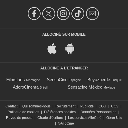
ALLOCINÉ SUR MOBILE
ALLOCINÉ À L'ÉTRANGER
Filmstarts
SensaCine
Beyazperde
Allemagne
Espagne
Turquie
AdoroCinema
Sensacine México
Brésil
Mexique
Contact
|
Qui sommes-nous
|
Recrutement
|
Publicité
|
CGU
|
CGV
|
Politique de cookies
|
Préférences cookies
|
Données Personnelles
|
Revue de presse
|
Charte d'écriture
|
Les services AlloCiné
|
Gérer Utiq
|
©AlloCiné