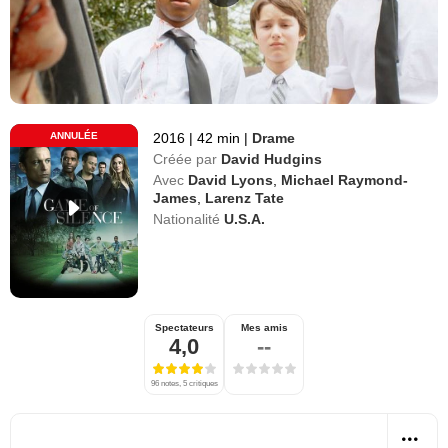
ANNULÉE
2016
|
42 min
|
Drame
Créée par
David Hudgins
Avec
David Lyons
,
Michael Raymond-
James
,
Larenz Tate
Nationalité
U.S.A.
Spectateurs
Mes amis
4,0
--
96 notes, 5 critiques