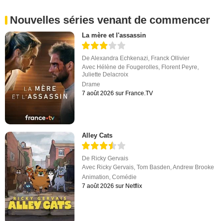
Nouvelles séries venant de commencer
La mère et l'assassin
De
Alexandra Echkenazi
,
Franck Ollivier
Avec
Hélène de Fougerolles
,
Florent Peyre
,
Juliette Delacroix
Drame
7 août 2026 sur France.TV
Alley Cats
De
Ricky Gervais
Avec
Ricky Gervais
,
Tom Basden
,
Andrew Brooke
Animation
,
Comédie
7 août 2026 sur Netflix