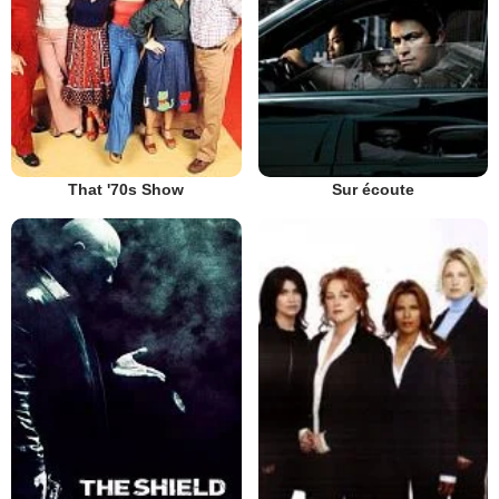
That '70s Show
Sur écoute