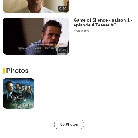
0:40
Game of Silence - saison 1 -
épisode 4 Teaser VO
568 vues
0:33
Photos
85 Photos