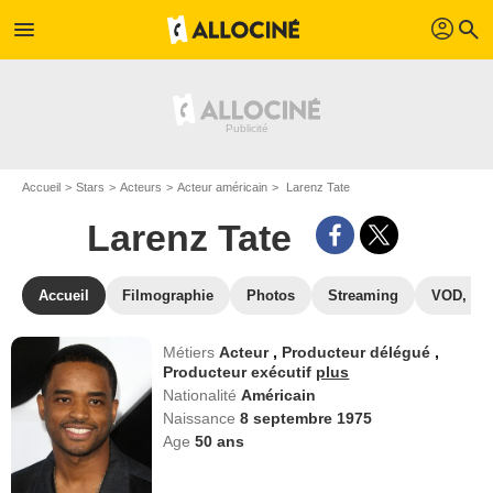
profil
menu
search
Accueil
Stars
Acteurs
Acteur américain
Larenz Tate
Larenz Tate
Accueil
Filmographie
Photos
Streaming
VOD, DV
Métiers
Acteur
,
Producteur délégué
,
Producteur exécutif
plus
Nationalité
Américain
Naissance
8 septembre 1975
Age
50
ans