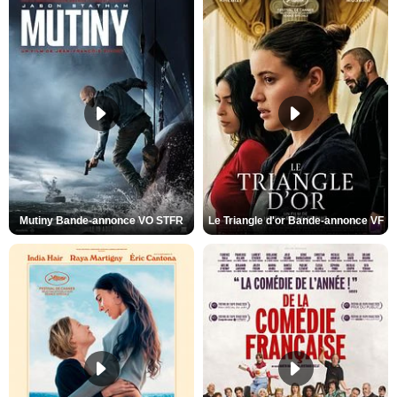
Mutiny Bande-annonce VO STFR
Le Triangle d'or Bande-annonce VF