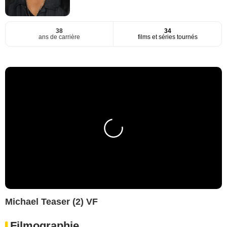
38
34
ans de carrière
films et séries tournés
Michael Teaser (2) VF
Filmographie