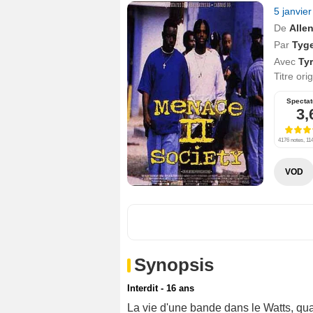
5 janvie
De
Alle
Par
Tyge
Avec
Tyr
Titre ori
Spectat
3,
4176 notes, 114
VOD
Synopsis
Interdit - 16 ans
La vie d'une bande dans le Watts, qua