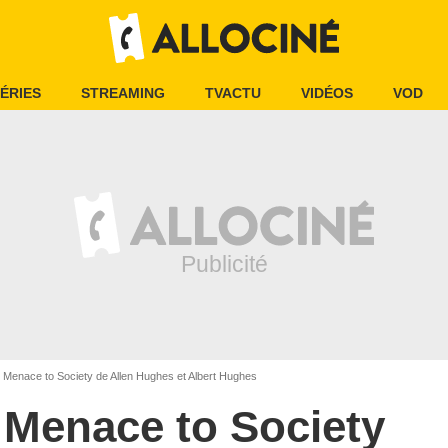
ÉRIES
STREAMING
TVACTU
VIDÉOS
VOD
Menace to Society de Allen Hughes et Albert Hughes
Menace to Society