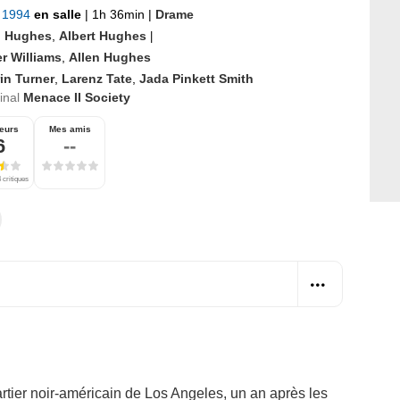
r 1994
en salle
|
1h 36min
|
Drame
n Hughes
,
Albert Hughes
|
r Williams
,
Allen Hughes
in Turner
,
Larenz Tate
,
Jada Pinkett Smith
ginal
Menace II Society
eurs
Mes amis
6
--
 critiques
rtier noir-américain de Los Angeles, un an après les