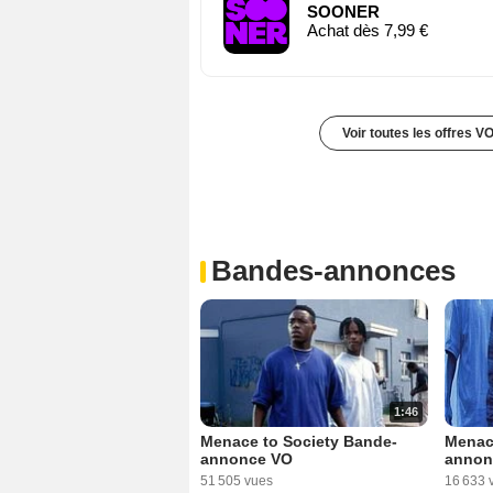
SOONER
Achat dès 7,99 €
Voir toutes les offres V
Bandes-annonces
1:46
Menace to Society Bande-
Menac
annonce VO
annon
51 505 vues
16 633 