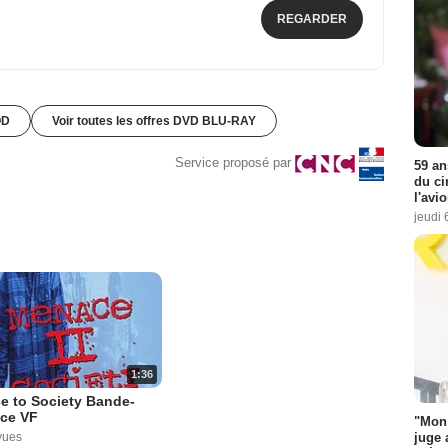
REGARDER
OD
Voir toutes les offres DVD BLU-RAY
Service proposé par
59 an
du ci
l'avi
jeudi 
1:36
e to Society Bande-
ce VF
"Mon 
juge 
vues