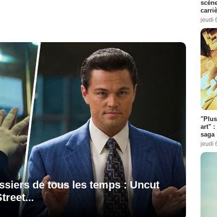
scène
carri
jeudi 
"Plus
art" :
saga 
jeudi 
ossiers de tous les temps : Uncut
reet...