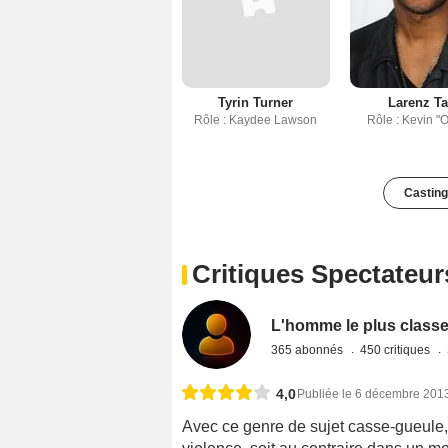
Tyrin Turner
Larenz Ta
Rôle : Kaydee Lawson
Rôle : Kevin "
Casting
Critiques Spectateur
L'homme le plus class
365 abonnés
450 critiques
4,0
Publiée le 6 décembre 201
Avec ce genre de sujet casse-gueule, il