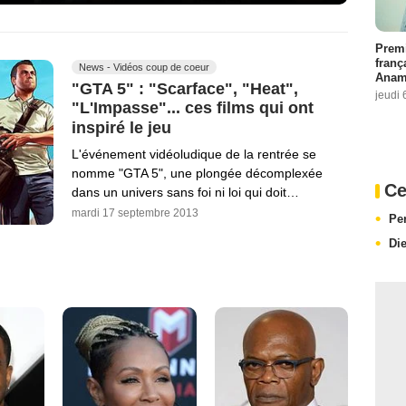
Premi
franç
News - Vidéos coup de coeur
Anama
"GTA 5" : "Scarface", "Heat",
jeudi 
"L'Impasse"... ces films qui ont
inspiré le jeu
L'événement vidéoludique de la rentrée se
nomme "GTA 5", une plongée décomplexée
Ce
dans un univers sans foi ni loi qui doit…
mardi 17 septembre 2013
Pe
Di