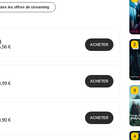
outes les offres de streaming
)
2
ACHETER
5,56 €
ACHETER
9,99 €
3
ACHETER
9,90 €
4