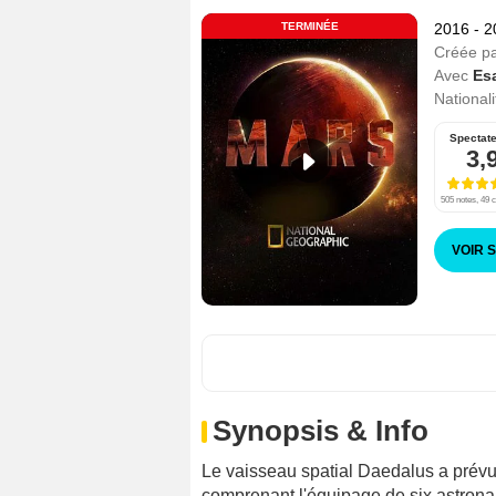
TERMINÉE
2016 - 
Créée p
Avec
Es
Nationali
Spectat
3,
505 notes, 49 c
VOIR 
Synopsis & Info
Le vaisseau spatial Daedalus a prévu 
comprenant l'équipage de six astronaut