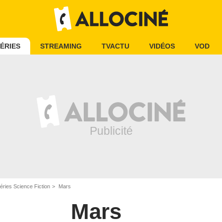
ÉRIES
STREAMING
TVACTU
VIDÉOS
VOD
éries Science Fiction
Mars
Mars