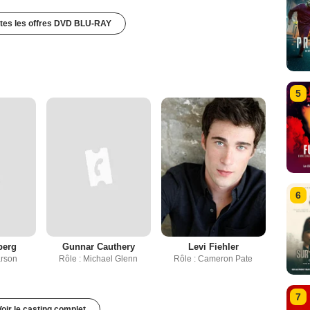
utes les offres DVD BLU-RAY
5
6
berg
Gunnar Cauthery
Levi Fiehler
arson
Rôle : Michael Glenn
Rôle : Cameron Pate
7
Voir le casting complet