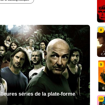
8
9
lleures séries de la plate-forme
10