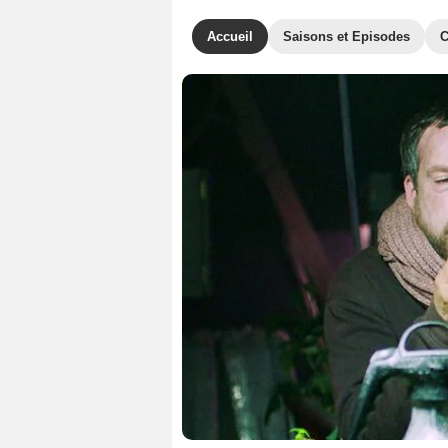
Accueil
Saisons et Episodes
C