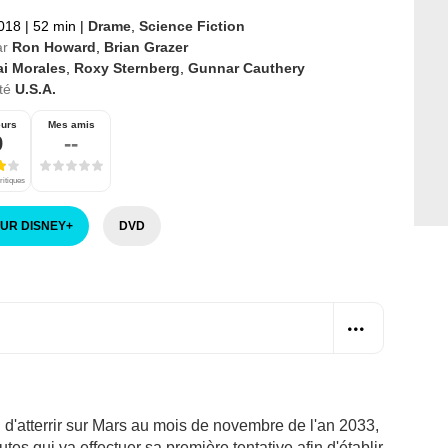
2018
|
52 min
|
Drame
,
Science Fiction
ar
Ron Howard
,
Brian Grazer
ai Morales
,
Roxy Sternberg
,
Gunnar Cauthery
té
U.S.A.
eurs
Mes amis
9
--
ritiques
SUR DISNEY
+
DVD
d'atterrir sur Mars au mois de novembre de l'an 2033,
es qui va effectuer sa première tentative afin d'établir