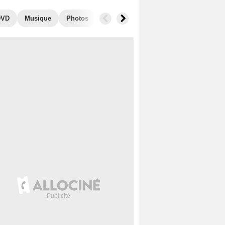
DVD
Musique
Photos
Secrets de tournage
Séries similai