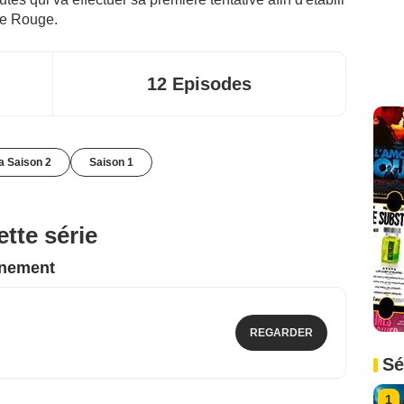
te Rouge.
12 Episodes
la Saison 2
Saison 1
tte série
nnement
REGARDER
Sé
1