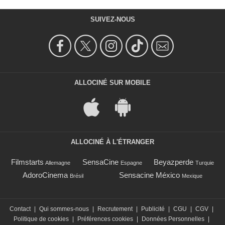
SUIVEZ-NOUS
ALLOCINÉ SUR MOBILE
ALLOCINÉ À L'ÉTRANGER
Filmstarts
SensaCine
Beyazperde
Allemagne
Espagne
Turquie
AdoroCinema
Sensacine México
Brésil
Mexique
Contact
|
Qui sommes-nous
|
Recrutement
|
Publicité
|
CGU
|
CGV
|
Politique de cookies
|
Préférences cookies
|
Données Personnelles
|