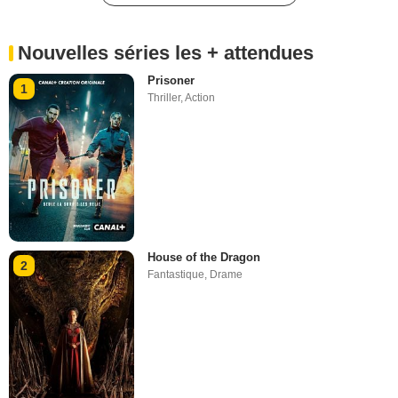
Nouvelles séries les + attendues
Prisoner
1
Thriller
,
Action
House of the Dragon
2
Fantastique
,
Drame