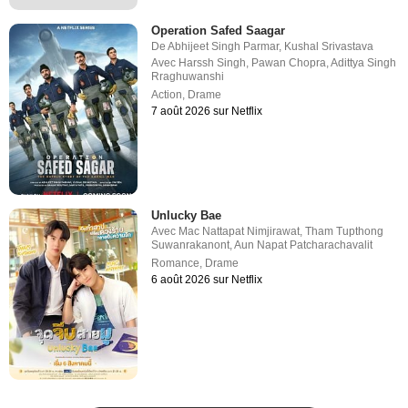
Operation Safed Saagar
De
Abhijeet Singh Parmar
,
Kushal Srivastava
Avec
Harssh Singh
,
Pawan Chopra
,
Adittya Singh
Rraghuwanshi
Action
,
Drame
7 août 2026 sur Netflix
Unlucky Bae
Avec
Mac Nattapat Nimjirawat
,
Tham Tupthong
Suwanrakanont
,
Aun Napat Patcharachavalit
Romance
,
Drame
6 août 2026 sur Netflix