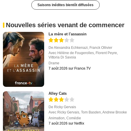
Saisons inédites bientôt diffusées
Nouvelles séries venant de commencer
La mère et l'assassin
De
Alexandra Echkenazi
,
Franck Ollivier
Avec
Hélène de Fougerolles
,
Florent Peyre
,
Vittoria Di Savoia
Drame
7 août 2026 sur France.TV
Alley Cats
De
Ricky Gervais
Avec
Ricky Gervais
,
Tom Basden
,
Andrew Brooke
Animation
,
Comédie
7 août 2026 sur Netflix