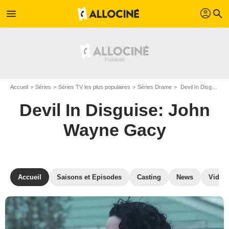
profil
menu
search
Accueil
Séries
Séries TV les plus populaires
Séries Drame
Devil In Disguise: John Wayne Gacy
Devil In Disguise: John
Wayne Gacy
Accueil
Saisons et Episodes
Casting
News
Vidéo