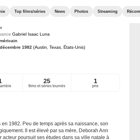
hie
Top films/séries
News
Photos
Streaming
Récom
r
ssance
Gabriel Isaac Luna
méricain
 décembre 1982
(Austin, Texas, États-Unis)
1
25
1
arrière
films et séries tournés
prix
s en 1982. Peu de temps après sa naissance, son
giquement. Il est élevé par sa mère, Deborah Ann
ur acteur poursuit ses études dans sa ville natale à