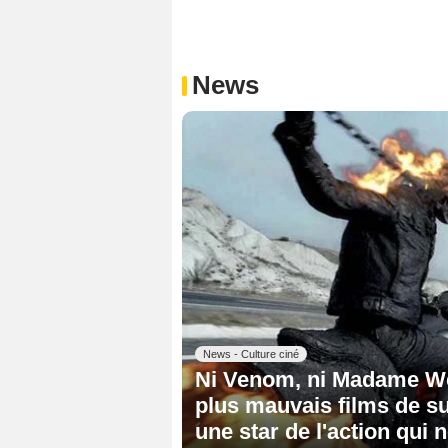
News
News - Culture ciné
Ni Venom, ni Madame Web 
plus mauvais films de sup
une star de l'action qui 