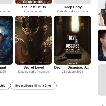
The Last Of Us
Deep Eddy
inconnue
Prochainement
Date de sortie inconnue
naut
Secret Level
Devil In Disguise: John Wayne Gacy
2025
Date de sortie inconnue
21 octobre 2025
phie
Ses meilleurs films / séries