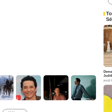
To
Sé
Demai
Judit
jeudi 