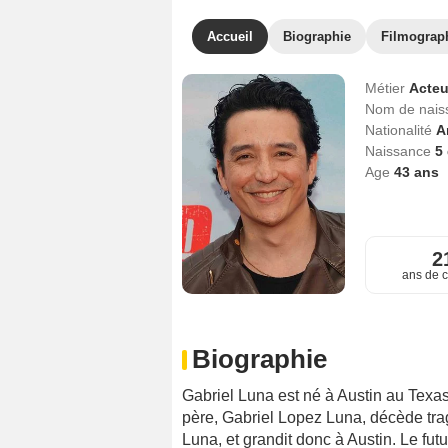
Accueil
Biographie
Filmograp
Métier
Acteu
Nom de nai
Nationalité
A
Naissance
5
Age
43
ans
2
ans de c
Biographie
Gabriel Luna est né à Austin au Texa
père, Gabriel Lopez Luna, décède tra
Luna, et grandit donc à Austin. Le fut