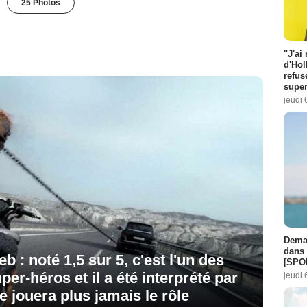
25 Photos
"J'ai
d'Hol
refus
super
jeudi 
Demai
dans 
: noté 1,5 sur 5, c'est l'un des
[SPO
er-héros et il a été interprété par
jeudi 
ne jouera plus jamais le rôle