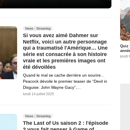
News - Streaming
Si vous avez aimé Dahmer sur
Netflix, voici un autre personnage
Quiz 
qui a traumatisé l'Amérique… Une
année
série est consacrée à son histoire
jeudi 
vraie et les premières images ont
été dévoilées
Quand le mal se cache derrière un sourire...
Peacock dévoile le premier teaser de “Devil in
Disguise: John Wayne Gacy”,…
lundi 14 juillet 2025
News - Streaming
The Last of Us saison 2 : l'épisode
2 vous fait penser à Game of