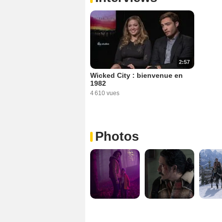
2:57
Wicked City : bienvenue en
1982
4 610 vues
Photos