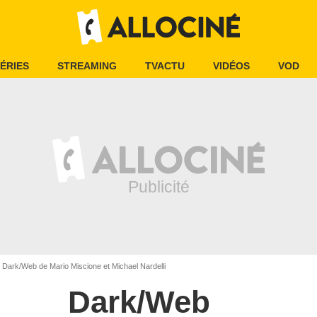
ÉRIES
STREAMING
TVACTU
VIDÉOS
VOD
Dark/Web de Mario Miscione et Michael Nardelli
Dark/Web