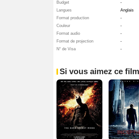
Budget
-
Langues
Anglais
Format production
-
Couleur
-
Format audio
-
Format de projection
-
N° de Visa
-
Si vous aimez ce film