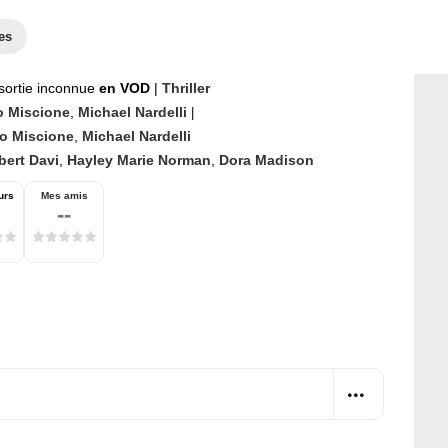
es
sortie inconnue
en VOD
|
Thriller
o Miscione
,
Michael Nardelli
|
o Miscione
,
Michael Nardelli
bert Davi
,
Hayley Marie Norman
,
Dora Madison
urs
Mes amis
--