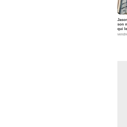
Jason
son n
qui le
vendre