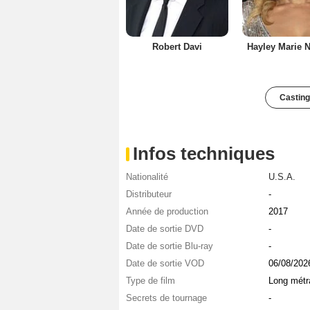
Robert Davi
Hayley Marie 
Casting
Infos techniques
Nationalité
U.S.A.
Distributeur
-
Année de production
2017
Date de sortie DVD
-
Date de sortie Blu-ray
-
Date de sortie VOD
06/08/202
Type de film
Long métr
Secrets de tournage
-