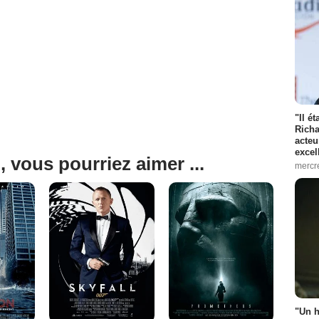
"Il é
Richa
acteu
excel
, vous pourriez aimer ...
mercr
"Un h