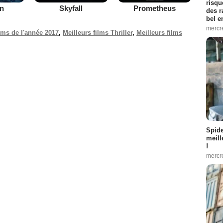
risqu
on
Skyfall
Prometheus
des r
bel 
mercr
ilms de l'année 2017
,
Meilleurs films Thriller
,
Meilleurs films
Spid
meill
!
mercr