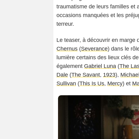
traumatisme de leurs familles et a
occasions manquées et les préju
terreur.
Le teaser, à découvrir en marge d
Chernus
(
Severance
) dans le r
lumière certains des lieux clés d
également
Gabriel Luna
(
The Las
Dale
(
The Savant
,
1923
),
Michae
Sullivan
(
This Is Us
,
Mercy
) et
Ma