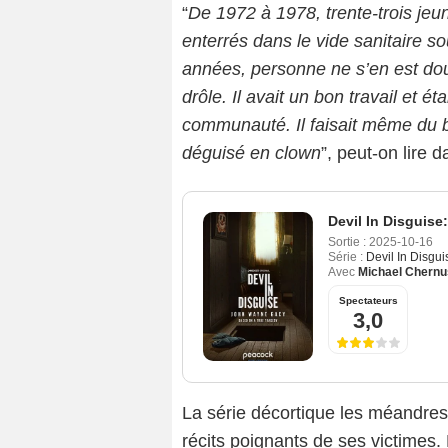
“
De 1972 à 1978, trente-trois je
enterrés dans le vide sanitaire s
années, personne ne s’en est dout
drôle. Il avait un bon travail et 
communauté. Il faisait même du 
déguisé en clown
”, peut-on lire d
Devil In Disguis
Sortie :
2025-10-16
Série :
Devil In Disgu
Avec
Michael Chernu
Spectateurs
3,0
La série décortique les méandres
récits poignants de ses victimes. E