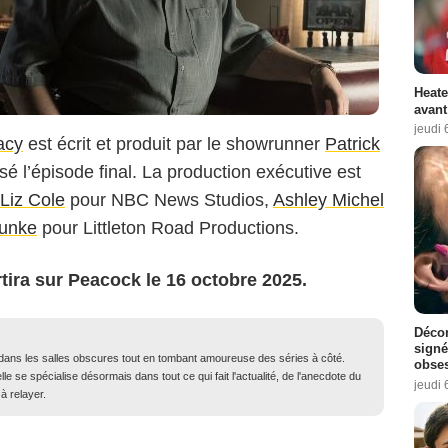
Heate
avant
jeudi 
acy
est écrit et produit par le showrunner
Patrick
sé l’épisode final. La production exécutive est
Liz Cole
pour NBC News Studios,
Ashley Michel
Funke
pour Littleton Road Productions.
tira sur Peacock le 16 octobre 2025.
Décon
signé
dans les salles obscures tout en tombant amoureuse des séries à côté.
obse
elle se spécialise désormais dans tout ce qui fait l'actualité, de l'anecdote du
jeudi 
à relayer.