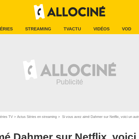
ÉRIES
STREAMING
TVACTU
VIDÉOS
VOD
éries TV
Actus Séries en streaming
Si vous avez aimé Dahmer sur Netflix, voici un autre personnage qui a traumatisé l'Amériqu
mé Dahmer sur Netflix, voici