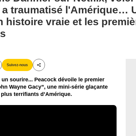
a traumatisé l'Amérique… U
 histoire vraie et les premi
es
Suivez-nous
Partager cet article
 un sourire... Peacock dévoile le premier
John Wayne Gacy”, une mini-série glaçante
 plus terrifiants d’Amérique.