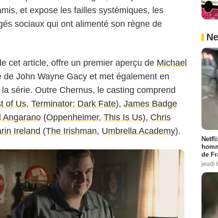
mis, et expose les failles systémiques, les
gés sociaux qui ont alimenté son règne de
Peacock
Ne
e cet article, offre un premier aperçu de
Michael
ôle de John Wayne Gacy et met également en
e la série. Outre Chernus, le casting comprend
t of Us
,
Terminator: Dark Fate
),
James Badge
l Angarano
(
Oppenheimer
,
This Is Us
),
Chris
rin Ireland
(
The Irishman
,
Umbrella Academy
).
Netfl
homma
de Fr
jeudi 