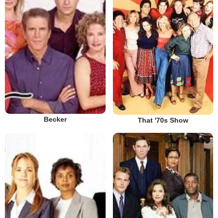
Becker
That '70s Show