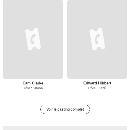
Cam Clarke
Edward Hibbert
Rôle : Simba
Rôle : Zazú
Voir le casting complet