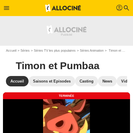
profil
menu
search
Accueil
Séries
Séries TV les plus populaires
Séries Animation
Timon et Pumbaa
Timon et Pumbaa
Accueil
Saisons et Episodes
Casting
News
Vidéo
TERMINÉE