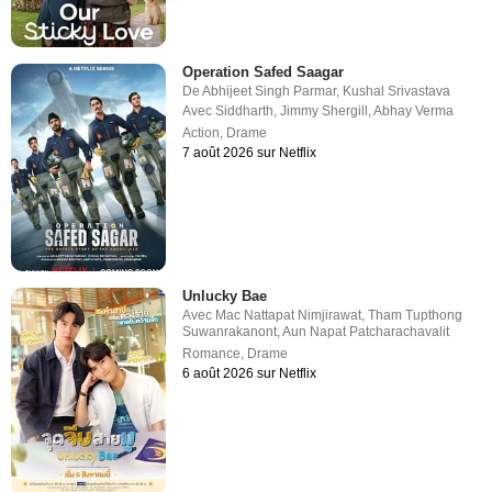
Operation Safed Saagar
De
Abhijeet Singh Parmar
,
Kushal Srivastava
Avec
Siddharth
,
Jimmy Shergill
,
Abhay Verma
Action
,
Drame
7 août 2026 sur Netflix
Unlucky Bae
Avec
Mac Nattapat Nimjirawat
,
Tham Tupthong
Suwanrakanont
,
Aun Napat Patcharachavalit
Romance
,
Drame
6 août 2026 sur Netflix