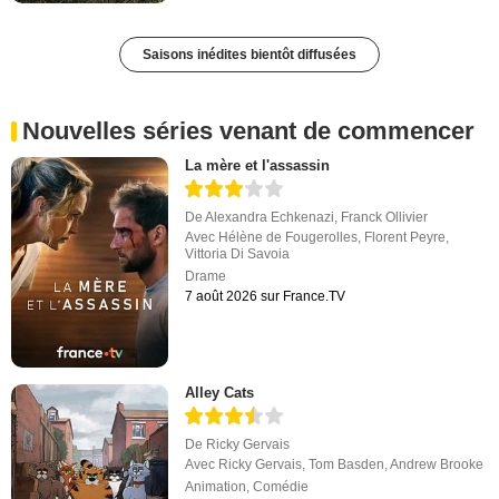
Saisons inédites bientôt diffusées
Nouvelles séries venant de commencer
La mère et l'assassin
De
Alexandra Echkenazi
,
Franck Ollivier
Avec
Hélène de Fougerolles
,
Florent Peyre
,
Vittoria Di Savoia
Drame
7 août 2026 sur France.TV
Alley Cats
De
Ricky Gervais
Avec
Ricky Gervais
,
Tom Basden
,
Andrew Brooke
Animation
,
Comédie