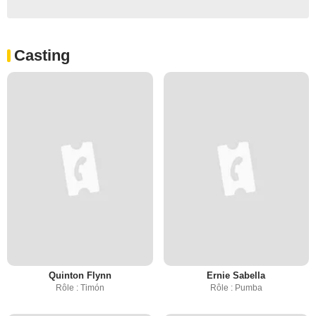
Casting
Quinton Flynn
Ernie Sabella
Rôle : Timón
Rôle : Pumba