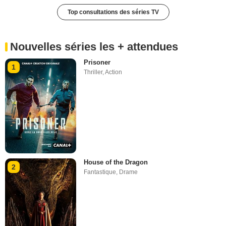
Top consultations des séries TV
Nouvelles séries les + attendues
Prisoner
1
Thriller
,
Action
House of the Dragon
2
Fantastique
,
Drame