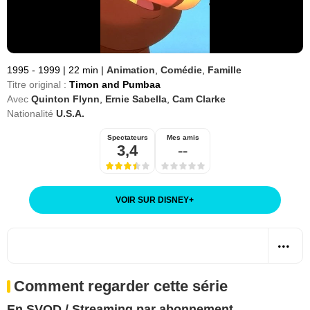
1995 - 1999
|
22 min
|
Animation
,
Comédie
,
Famille
Titre original :
Timon and Pumbaa
Avec
Quinton Flynn
,
Ernie Sabella
,
Cam Clarke
Nationalité
U.S.A.
Spectateurs
Mes amis
3,4
--
VOIR SUR DISNEY
+
Comment regarder cette série
En SVOD / Streaming par abonnement