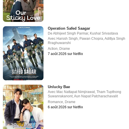
Operation Safed Saagar
De
Abhijeet Singh Parmar
,
Kushal Srivastava
Avec
Harssh Singh
,
Pawan Chopra
,
Adittya Singh
Rraghuwanshi
Action
,
Drame
7 août 2026 sur Netflix
Unlucky Bae
Avec
Mac Nattapat Nimjirawat
,
Tham Tupthong
Suwanrakanont
,
Aun Napat Patcharachavalit
Romance
,
Drame
6 août 2026 sur Netflix