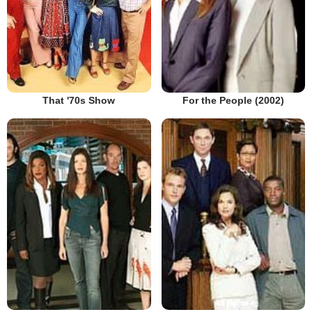
That '70s Show
For the People (2002)