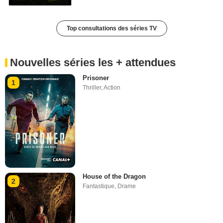
Top consultations des séries TV
Nouvelles séries les + attendues
Prisoner
1
Thriller
,
Action
House of the Dragon
2
Fantastique
,
Drame