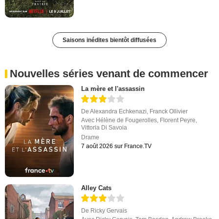
Saisons inédites bientôt diffusées
Nouvelles séries venant de commencer
La mère et l'assassin
De
Alexandra Echkenazi
,
Franck Ollivier
Avec
Hélène de Fougerolles
,
Florent Peyre
,
Vittoria Di Savoia
Drame
7 août 2026 sur France.TV
Alley Cats
De
Ricky Gervais