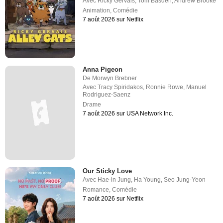
Avec
Ricky Gervais
,
Tom Basden
,
Andrew Brooke
Animation
,
Comédie
7 août 2026 sur Netflix
Anna Pigeon
De
Morwyn Brebner
Avec
Tracy Spiridakos
,
Ronnie Rowe
,
Manuel
Rodriguez-Saenz
Drame
7 août 2026 sur USA Network Inc.
Our Sticky Love
Avec
Hae-in Jung
,
Ha Young
,
Seo Jung-Yeon
Romance
,
Comédie
7 août 2026 sur Netflix