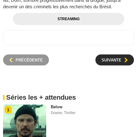
fils, Dom, sombre progressivement dans la drogue, jusqu'à
devenir un des criminels les plus recherchés du Brésil.
STREAMING
PRÉCÉDENTE
SUIVANTE
Séries les + attendues
Below
1
Drame
,
Thriller