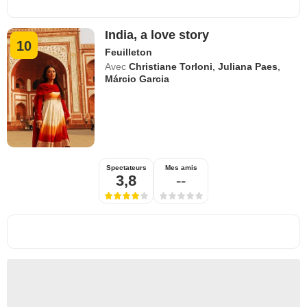
India, a love story
10
Feuilleton
Avec
Christiane Torloni
,
Juliana Paes
,
Márcio Garcia
Spectateurs
Mes amis
3,8
--