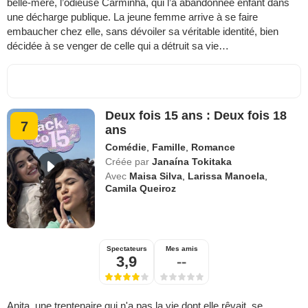
belle-mère, l’odieuse Carminha, qui l’a abandonnée enfant dans
une décharge publique. La jeune femme arrive à se faire
embaucher chez elle, sans dévoiler sa véritable identité, bien
décidée à se venger de celle qui a détruit sa vie…
Deux fois 15 ans : Deux fois 18
7
ans
Comédie
,
Famille
,
Romance
Créée par
Janaína Tokitaka
Avec
Maisa Silva
,
Larissa Manoela
,
Camila Queiroz
Spectateurs
Mes amis
3,9
--
Anita, une trentenaire qui n'a pas la vie dont elle rêvait, se