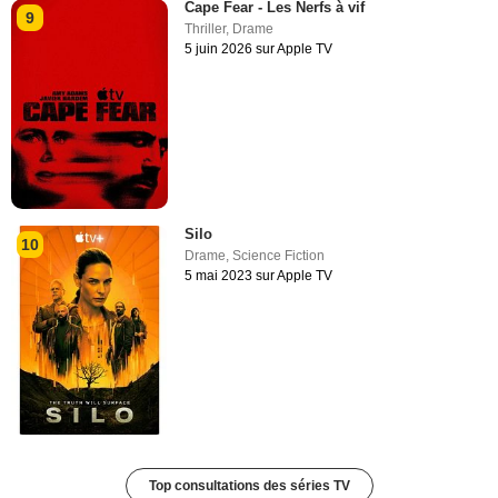
Cape Fear - Les Nerfs à vif
9
Thriller
,
Drame
5 juin 2026 sur Apple TV
Silo
10
Drame
,
Science Fiction
5 mai 2023 sur Apple TV
Top consultations des séries TV