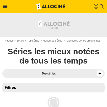
profil
menu
search
Accueil
Séries
Top séries
Meilleures séries
Meilleures séries brésiliennes
Séries les mieux notées
de tous les temps
Top séries
Filtres