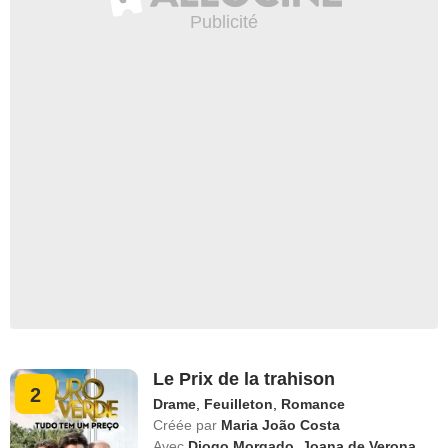
Le Prix de la trahison
2
Drame
,
Feuilleton
,
Romance
Créée par
Maria João Costa
Avec
Diogo Morgado
,
Joana de Verona
,