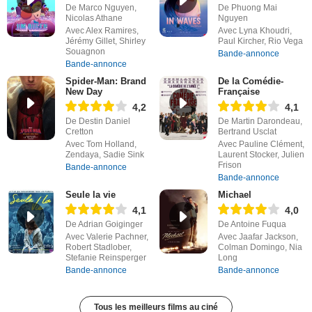
De Marco Nguyen,
De Phuong Mai
Nicolas Athane
Nguyen
Avec Alex Ramires,
Avec Lyna Khoudri,
Jérémy Gillet, Shirley
Paul Kircher, Rio Vega
Souagnon
Bande-annonce
Bande-annonce
Spider-Man: Brand
De la Comédie-
New Day
Française
4,2
4,1
De Destin Daniel
De Martin Darondeau,
Cretton
Bertrand Usclat
Avec Tom Holland,
Avec Pauline Clément,
Zendaya, Sadie Sink
Laurent Stocker, Julien
Frison
Bande-annonce
Bande-annonce
Seule la vie
Michael
4,1
4,0
De Adrian Goiginger
De Antoine Fuqua
Avec Valerie Pachner,
Avec Jaafar Jackson,
Robert Stadlober,
Colman Domingo, Nia
Stefanie Reinsperger
Long
Bande-annonce
Bande-annonce
Tous les meilleurs films au ciné