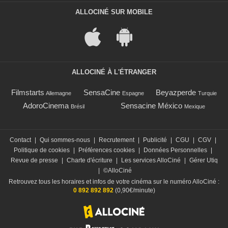
ALLOCINÉ SUR MOBILE
ALLOCINÉ À L'ÉTRANGER
Filmstarts
SensaCine
Beyazperde
Allemagne
Espagne
Turquie
AdoroCinema
Sensacine México
Brésil
Mexique
Contact
|
Qui sommes-nous
|
Recrutement
|
Publicité
|
CGU
|
CGV
|
Politique de cookies
|
Préférences cookies
|
Données Personnelles
|
Revue de presse
|
Charte d'écriture
|
Les services AlloCiné
|
Gérer Utiq
|
©AlloCiné
Retrouvez tous les horaires et infos de votre cinéma sur le numéro AlloCiné :
0 892 892 892
(0,90€/minute)