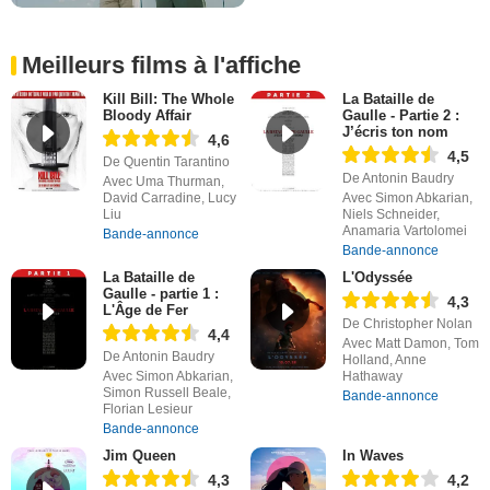
Meilleurs films à l'affiche
Kill Bill: The Whole
La Bataille de
Bloody Affair
Gaulle - Partie 2 :
J’écris ton nom
4,6
4,5
De Quentin Tarantino
De Antonin Baudry
Avec Uma Thurman,
David Carradine, Lucy
Avec Simon Abkarian,
Liu
Niels Schneider,
Anamaria Vartolomei
Bande-annonce
Bande-annonce
La Bataille de
L'Odyssée
Gaulle - partie 1 :
4,3
L'Âge de Fer
De Christopher Nolan
4,4
Avec Matt Damon, Tom
De Antonin Baudry
Holland, Anne
Avec Simon Abkarian,
Hathaway
Simon Russell Beale,
Bande-annonce
Florian Lesieur
Bande-annonce
Jim Queen
In Waves
4,3
4,2