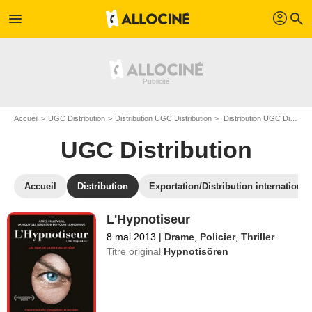
profil
menu
search
Accueil
UGC Distribution
Distribution UGC Distribution
Distribution UGC Distribution - Page 9
UGC Distribution
Accueil
Distribution
Exportation/Distribution international
L'Hypnotiseur
8 mai 2013
|
Drame
,
Policier
,
Thriller
Titre original
Hypnotisören