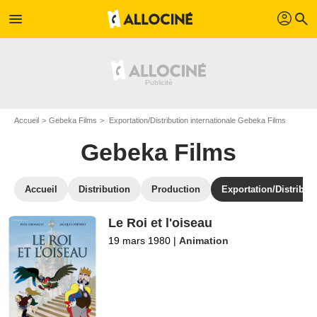
profil
menu
search
Accueil
Gebeka Films
Exportation/Distribution internationale Gebeka Films
Gebeka Films
Accueil
Distribution
Production
Exportation/Distributi
Le Roi et l'oiseau
19 mars 1980
|
Animation