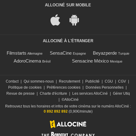
ALLOCINÉ SUR MOBILE
ALLOCINÉ À L'ÉTRANGER
Filmstarts
SensaCine
Beyazperde
Allemagne
Espagne
Turquie
AdoroCinema
Sensacine México
Brésil
Mexique
Contact
|
Qui sommes-nous
|
Recrutement
|
Publicité
|
CGU
|
CGV
|
Politique de cookies
|
Préférences cookies
|
Données Personnelles
|
Revue de presse
|
Charte d'écriture
|
Les services AlloCiné
|
Gérer Utiq
|
©AlloCiné
Retrouvez tous les horaires et infos de votre cinéma sur le numéro AlloCiné :
0 892 892 892
(0,90€/minute)