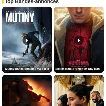
Top Bandes-annonces
Mutiny Bande-annonce VO STFR
Spider-Man: Brand New Day Bande-annonce VO STFR