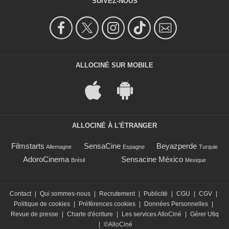
SUIVEZ-NOUS
ALLOCINÉ SUR MOBILE
ALLOCINÉ À L'ÉTRANGER
Filmstarts
SensaCine
Beyazperde
Allemagne
Espagne
Turquie
AdoroCinema
Sensacine México
Brésil
Mexique
Contact
|
Qui sommes-nous
|
Recrutement
|
Publicité
|
CGU
|
CGV
|
Politique de cookies
|
Préférences cookies
|
Données Personnelles
|
Revue de presse
|
Charte d'écriture
|
Les services AlloCiné
|
Gérer Utiq
|
©AlloCiné