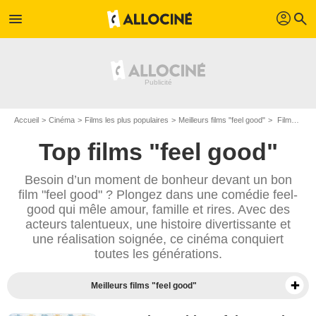
profil
menu
search
Accueil
Cinéma
Films les plus populaires
Meilleurs films "feel good"
Films pour se sentir bien les plus populaires
Top films "feel good"
Besoin d’un moment de bonheur devant un bon
film "feel good" ? Plongez dans une comédie feel-
good qui mêle amour, famille et rires. Avec des
acteurs talentueux, une histoire divertissante et
une réalisation soignée, ce cinéma conquiert
toutes les générations.
Meilleurs films "feel good"