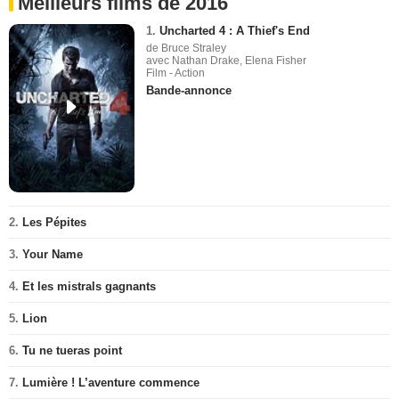
Meilleurs films de 2016
1.
Uncharted 4 : A Thief's End
de Bruce Straley
avec Nathan Drake, Elena Fisher
Film - Action
Bande-annonce
2.
Les Pépites
3.
Your Name
4.
Et les mistrals gagnants
5.
Lion
6.
Tu ne tueras point
7.
Lumière ! L’aventure commence