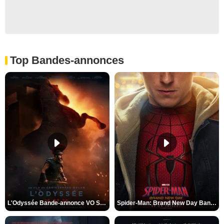
Top Bandes-annonces
L'Odyssée Bande-annonce VO STFR
Spider-Man: Brand New Day Bande-annonce VO STFR