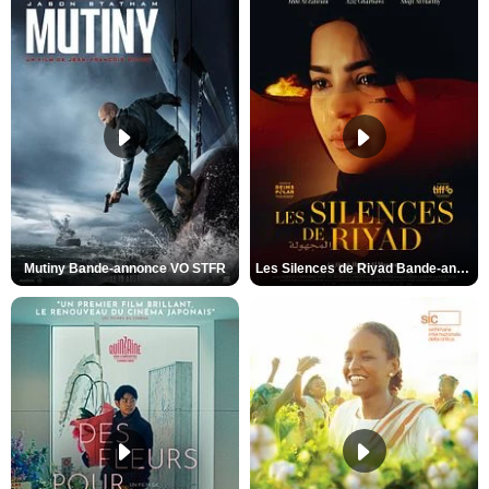
Mutiny Bande-annonce VO STFR
Les Silences de Riyad Bande-annonce VO STFR