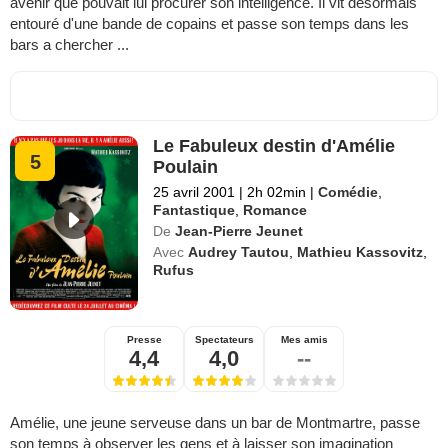
avenir que pouvait lui procurer son intelligence. Il vit désormais
entouré d'une bande de copains et passe son temps dans les
bars a chercher ...
Le Fabuleux destin d'Amélie
5
Poulain
25 avril 2001
|
2h 02min
|
Comédie
,
Fantastique
,
Romance
De
Jean-Pierre Jeunet
Avec
Audrey Tautou
,
Mathieu Kassovitz
,
Rufus
Presse
Spectateurs
Mes amis
4,4
4,0
--
Amélie, une jeune serveuse dans un bar de Montmartre, passe
son temps à observer les gens et à laisser son imagination