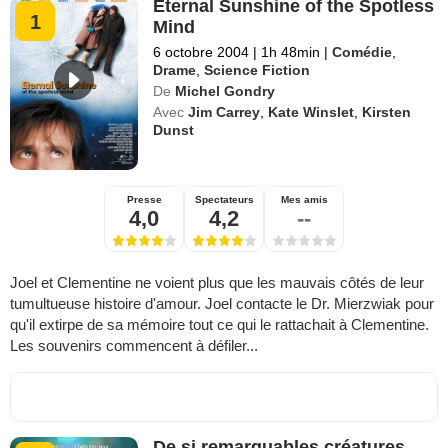
Eternal Sunshine of the Spotless
1
Mind
6 octobre 2004
|
1h 48min
|
Comédie
,
Drame
,
Science Fiction
De
Michel Gondry
Avec
Jim Carrey
,
Kate Winslet
,
Kirsten
Dunst
Presse
Spectateurs
Mes amis
4,0
4,2
--
Joel et Clementine ne voient plus que les mauvais côtés de leur
tumultueuse histoire d'amour. Joel contacte le Dr. Mierzwiak pour
qu'il extirpe de sa mémoire tout ce qui le rattachait à Clementine.
Les souvenirs commencent à défiler...
De si remarquables créatures