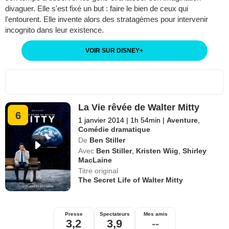
divaguer. Elle s'est fixé un but : faire le bien de ceux qui
l'entourent. Elle invente alors des stratagèmes pour intervenir
incognito dans leur existence.
VOIR SUR DISNEY
+
La Vie rêvée de Walter Mitty
6
1 janvier 2014
|
1h 54min
|
Aventure
,
Comédie dramatique
De
Ben Stiller
Avec
Ben Stiller
,
Kristen Wiig
,
Shirley
MacLaine
Titre original
The Secret Life of Walter Mitty
Presse
Spectateurs
Mes amis
3,2
3,9
--