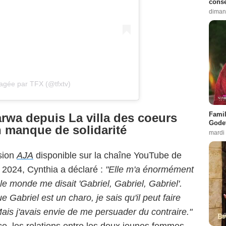
conse
diman
tagée par TFX (@tfxtv)
Famil
rwa depuis La villa des coeurs
Godet
n manque de solidarité
mardi
an La villa des coeurs brisés / TFX
sion
AJA
disponible sur la chaîne YouTube de
 2024, Cynthia a déclaré :
"Elle m'a énormément
t le monde me disait 'Gabriel, Gabriel, Gabriel'.
ue Gabriel est un charo, je sais qu'il peut faire
ais j'avais envie de me persuader du contraire."