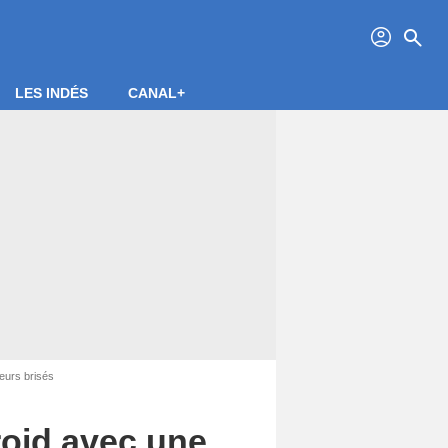
profil
search
LES INDÉS
CANAL+
eurs brisés
oid avec une