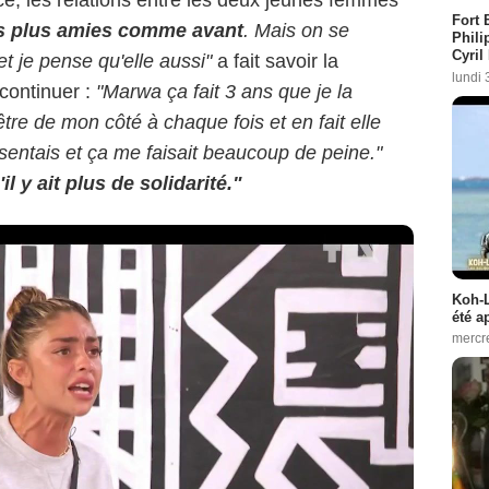
ce, les relations entre les deux jeunes femmes
Fort 
 plus amies comme avant
. Mais on se
Phili
Cyril
et je pense qu'elle aussi"
a fait savoir la
lundi 
 continuer :
"Marwa ça fait 3 ans que je la
être de mon côté à chaque fois et en fait elle
ssentais et ça me faisait beaucoup de peine."
il y ait plus de solidarité."
Koh-L
été a
mercr