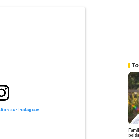
To
ation sur Instagram
Famil
poids