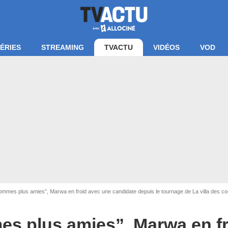
ÉRIES
STREAMING
TVACTU
VIDÉOS
VOD
an La villa des coeurs brisés / TFX
mmes plus amies”, Marwa en froid avec une candidate depuis le tournage de La villa des co
s plus amies”, Marwa en fr