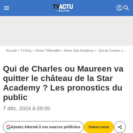
profil
menu
search
Accueil
TV Actu
News Télérealité
News Star Academy
Qui de Charles ou Maureen va quitter le château de la Star Academy ? Les pronostics du public
Qui de Charles ou Maureen va
quitter le château de la Star
Academy ? Les pronostics du
public
7 déc. 2024 à 09:00
Capture d'écran Star Academy / TF1
Ajoutez Allociné à vos sources préférées
Suivez-nous
Partag