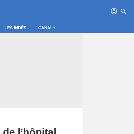
profil
search
LES INDÉS
CANAL+
e l’hôpital...