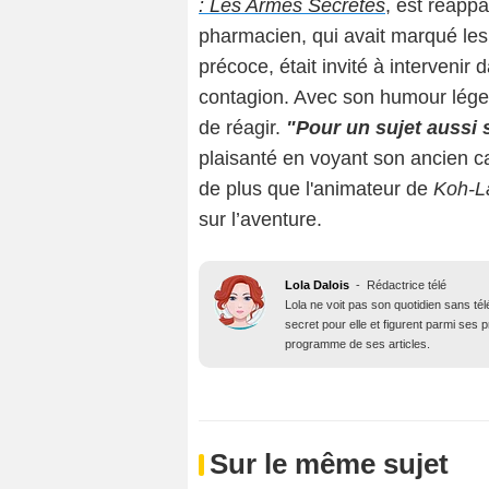
: Les Armes Secrètes
, est réapp
pharmacien, qui avait marqué les
précoce, était invité à intervenir 
contagion. Avec son humour lége
de réagir.
"Pour un sujet aussi se
plaisanté en voyant son ancien c
de plus que l'animateur de
Koh-L
sur l’aventure.
Lola Dalois
-
Rédactrice télé
Lola ne voit pas son quotidien sans té
secret pour elle et figurent parmi ses
programme de ses articles.
Sur le même sujet