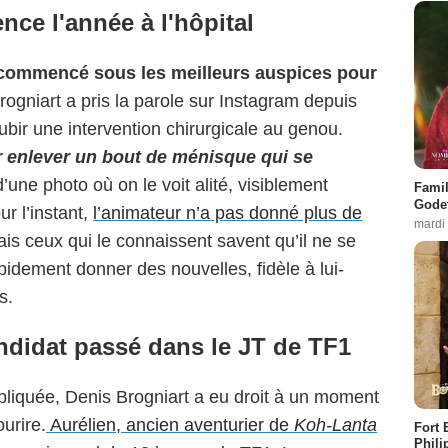
ce l'année à l'hôpital
 commencé sous les meilleurs auspices pour
ogniart a pris la parole sur Instagram depuis
 subir une intervention chirurgicale au genou.
r enlever un bout de ménisque qui se
 d’une photo où on le voit alité, visiblement
Famil
Godet
ur l’instant,
l’animateur n’a pas donné plus de
mardi
ais ceux qui le connaissent savent qu’il ne se
rapidement donner des nouvelles, fidèle à lui-
s.
andidat passé dans le JT de TF1
liquée, Denis Brogniart a eu droit à un moment
ourire.
Aurélien, ancien aventurier de
Koh-Lanta
Fort 
Phili