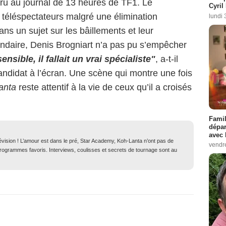
aru au journal de 13 heures de TF1. Le
Cyril
 téléspectateurs malgré une élimination
lundi 
dans un sujet sur les bâillements et leur
ndaire, Denis Brogniart n’a pas pu s’empêcher
nsible, il fallait un vrai spécialiste"
, a-t-il
andidat à l’écran. Une scène qui montre une fois
anta
reste attentif à la vie de ceux qu’il a croisés
Famil
dépar
avec 
lévision ! L’amour est dans le pré, Star Academy, Koh-Lanta n’ont pas de
vendre
 programmes favoris. Interviews, coulisses et secrets de tournage sont au