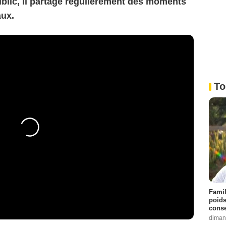
blic, il partage régulièrement des moments
aux.
To
Famil
poids
conse
diman