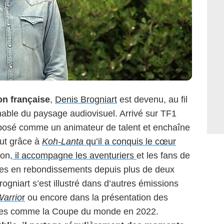
ion française
,
Denis Brogniart
est devenu, au fil
able du paysage audiovisuel. Arrivé sur TF1
mposé comme un animateur de talent et enchaîne
out grâce à
Koh-Lanta
qu’il a conquis le cœur
on,
il accompagne les aventuriers
et les fans de
hes en rebondissements depuis plus de deux
ogniart s’est illustré dans d’autres émissions
Warrio
r
ou encore dans la présentation des
ques comme la Coupe du monde en 2022.