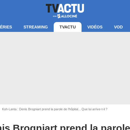
ÉRIES
STREAMING
TVACTU
VIDÉOS
VOD
re d'écran Koh-Lanta / TF1
Koh-Lanta : Denis Brogniart prend la parole de l’hôpital... Que lui arrive-t-il ?
s Brogniart prend la parole d