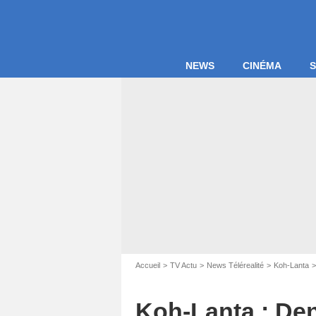
NEWS
CINÉMA
S
Captu
Accueil
TV Actu
News Télérealité
Koh-Lanta
Koh-Lanta : Deni