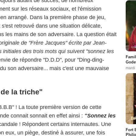
 toujours autant de succès, de nombreux
ent sur les réseaux sociaux, et l'émission
 rien arrangé. Dans la première phase de jeu,
s'est retrouvé dans une situation délicate,
ns les mains de son adversaire. La question était
originale de "Frère Jacques" écrite par Jean-
initiales des trois mots qui suivent "sonnez les
Famil
nvie de répondre "D.D.D", pour "Ding-ding-
Godet
ndu son adversaire... mais c'est une mauvaise
mardi
de la triche"
B.B.B" ! La toute première version de cette
de connait sonnait en effet ainsi :
"Sonnez les
andale ! Répondent certains internautes. Une
Fort 
n eux, un piège, destiné à assurer, une fois
Phili