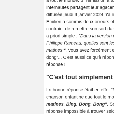
à tout le monde. Si l'émission a
internautes partagent leur agacem
diffusée jeudi 9 janvier 2024 n'a
Emilien a commis deux erreurs et 
contraint de remettre son sort da
a priori simple :
"Dans la version 
Philippe Rameau, quelles sont les 
matines""
. Vous avez forcément e
dong"... C'est aussi ce qu'à répo
réponse !
"C'est tout simplement 
La bonne réponse était en effet "
chanson enfantine que tout le mon
matines, Bing, Bong, Bong".
Sc
réponse impossible à trouver selo