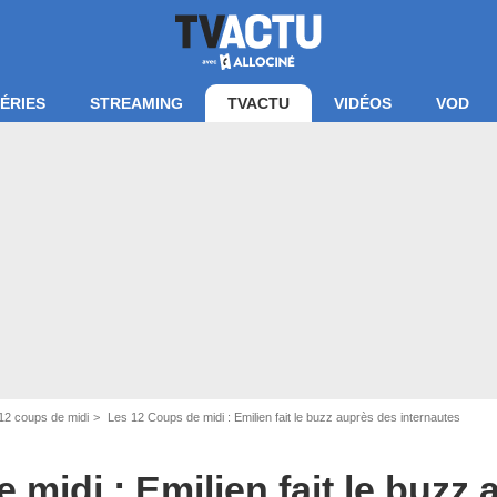
ÉRIES
STREAMING
TVACTU
VIDÉOS
VOD
écran Les 12 Coups de midi / TF1
12 coups de midi
Les 12 Coups de midi : Emilien fait le buzz auprès des internautes
 midi : Emilien fait le buzz