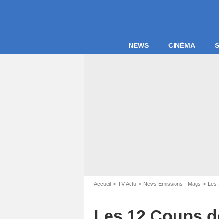
NEWS
CINÉMA
S
Capture d'
Accueil
TV Actu
News Emissions - Mags
Les 
Les 12 Coups de