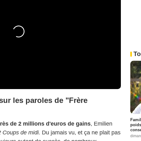
To
sur les paroles de "Frère
Famil
près de 2 millions d'euros de gains
, Emilien
poids
conse
2 Coups de midi.
Du jamais vu, et ça ne plait pas
diman