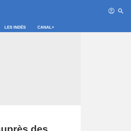
profil
search
LES INDÉS
CANAL+
 auprès des