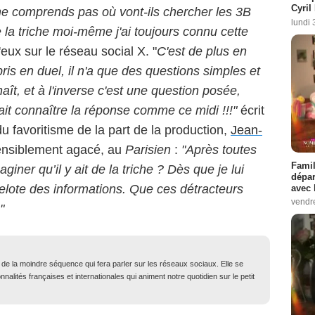
Cyril
ne comprends pas où vont-ils chercher les 3B
lundi 
 la triche moi-même j'ai toujours connu cette
d'eux sur le réseau social X. "
C'est de plus en
pris en duel, il n'a que des questions simples et
ît, et à l'inverse c'est une question posée,
it connaître la réponse comme ce midi !!!"
écrit
u favoritisme de la part de la production,
Jean-
ensiblement agacé, au
Parisien
:
"Après toutes
Famil
ner qu’il y ait de la triche ? Dès que je lui
dépar
pelote des informations. Que ces détracteurs
avec 
vendre
"
t de la moindre séquence qui fera parler sur les réseaux sociaux. Elle se
nalités françaises et internationales qui animent notre quotidien sur le petit