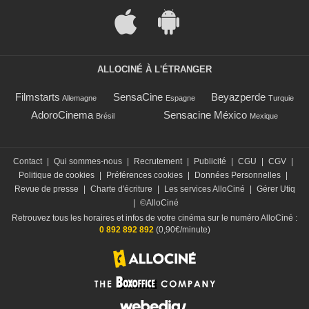
ALLOCINÉ À L'ÉTRANGER
Filmstarts
SensaCine
Beyazperde
Allemagne
Espagne
Turquie
AdoroCinema
Sensacine México
Brésil
Mexique
Contact
|
Qui sommes-nous
|
Recrutement
|
Publicité
|
CGU
|
CGV
|
Politique de cookies
|
Préférences cookies
|
Données Personnelles
|
Revue de presse
|
Charte d'écriture
|
Les services AlloCiné
|
Gérer Utiq
|
©AlloCiné
Retrouvez tous les horaires et infos de votre cinéma sur le numéro AlloCiné :
0 892 892 892
(0,90€/minute)