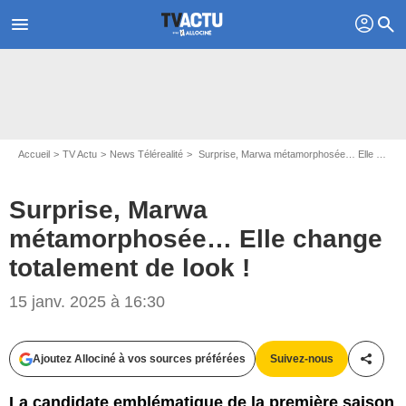
profil
menu
search
Accueil
TV Actu
News Télérealité
Surprise, Marwa métamorphosée… Elle change totalement de look !
Surprise, Marwa
métamorphosée… Elle change
totalement de look !
15 janv. 2025 à 16:30
Capture d'écran The Cerveau / W9
Ajoutez Allociné à vos sources préférées
Suivez-nous
Partag
La candidate emblématique de la première saison