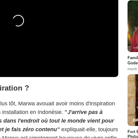
Famil
Godet
mardi
ration ?
lus tôt, Marwa avouait avoir moins d'inspiration
 installation en Indonésie.
"
J'arrive pas à
is dans l'endroit où tout le monde vient pour
 et je fais zéro contenu"
expliquait-elle, toujours
Fort 
Phili
e Marwa est simplement heureuse de vivre enfin