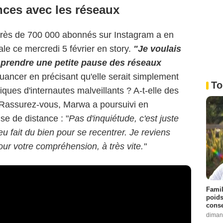
ces avec les réseaux
 près de 700 000 abonnés sur Instagram a en
cale ce mercredi 5 février en story.
"Je voulais
s prendre une petite pause des réseaux
e nuancer en précisant qu'elle serait simplement
To
itiques d'internautes malveillants ? A-t-elle des
 Rassurez-vous, Marwa a poursuivi en
ise de distance : "
Pas d'inquiétude, c'est juste
u fait du bien pour se recentrer. Je reviens
our votre compréhension, à très vite."
Famil
poids
conse
diman