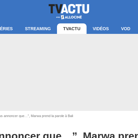
ÉRIES
STREAMING
TVACTU
VIDÉOS
VOD
stagram @marwamerazka
us annoncer que…”, Marwa prend la parole à Bali
annoncer que…”, Marwa prend