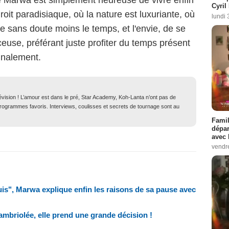
Cyril
oit paradisiaque, où la nature est luxuriante, où
lundi 
lle sans doute moins le temps, et l'envie, de se
ceuse, préférant juste profiter du temps présent
inalement.
lévision ! L’amour est dans le pré, Star Academy, Koh-Lanta n’ont pas de
 programmes favoris. Interviews, coulisses et secrets de tournage sont au
Famil
dépar
avec 
vendre
uis", Marwa explique enfin les raisons de sa pause avec
mbriolée, elle prend une grande décision !