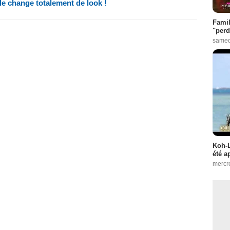
 change totalement de look !
Famil
"perd
samed
Koh-L
été a
mercr