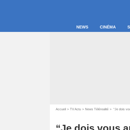
NEWS
CINÉMA
S
In
Accueil
TV Actu
News Télérealité
“Je dois vo
“Je dois vous 