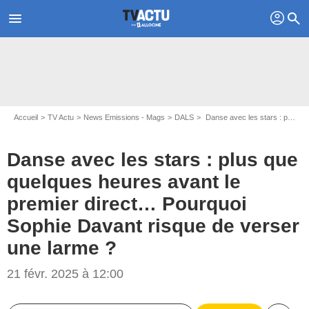
profil
menu
search
Accueil
TV Actu
News Emissions - Mags
DALS
Danse avec les stars : plus que quelques heures avant le premier direct… Pourquoi Sophie Davant risque de verser une larme ?
Danse avec les stars : plus que
quelques heures avant le
premier direct… Pourquoi
Sophie Davant risque de verser
une larme ?
Capture d'écran Danse avec les stars / TF1
21 févr. 2025 à 12:00