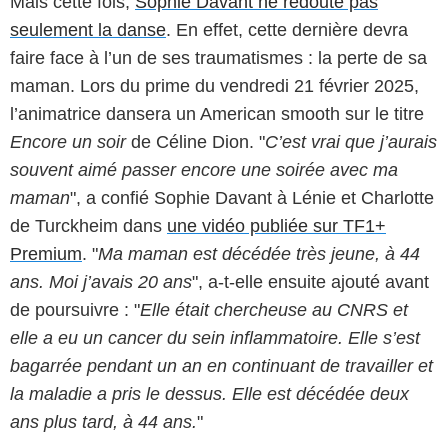
Mais cette fois,
Sophie Davant ne redoute pas
seulement la danse
. En effet, cette dernière devra
faire face à l’un de ses traumatismes : la perte de sa
maman. Lors du prime du vendredi 21 février 2025,
l’animatrice dansera un American smooth sur le titre
Encore un soir
de Céline Dion. "
C’est vrai que j’aurais
souvent aimé passer encore une soirée avec ma
maman
", a confié Sophie Davant à Lénie et Charlotte
de Turckheim dans
une vidéo publiée sur TF1+
Premium
. "
Ma maman est décédée très jeune, à 44
ans. Moi j’avais 20 ans
", a-t-elle ensuite ajouté avant
de poursuivre : "
Elle était chercheuse au CNRS et
elle a eu un cancer du sein inflammatoire. Elle s’est
bagarrée pendant un an en continuant de travailler et
la maladie a pris le dessus. Elle est décédée deux
ans plus tard, à 44 ans.
"