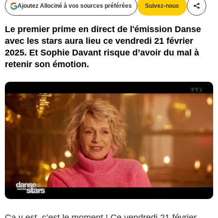
Ajoutez Allociné à vos sources préférées
Suivez-nous
Partag
Le premier prime en direct de l'émission Danse
avec les stars aura lieu ce vendredi 21 février
2025. Et Sophie Davant risque d’avoir du mal à
retenir son émotion.
Ça y est, c’est le moment ! Ce vendredi 21 février