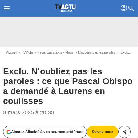
profil
menu
search
Accueil
TV Actu
News Emissions - Mags
N'oubliez pas les paroles
Exclu. N’oubliez pas les paroles : ce que Pascal Obispo a demandé à Laurens en coulisses
Exclu. N’oubliez pas les
paroles : ce que Pascal Obispo
a demandé à Laurens en
coulisses
8 mars 2025 à 20:30
CHRISTOPHE LARTIGE / France TELEVISIONS
Ajoutez Allociné à vos sources préférées
Suivez-nous
Partag