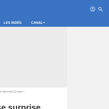
profil
search
LES INDÉS
CANAL+
ce mercredi 12 mars !
se surprise