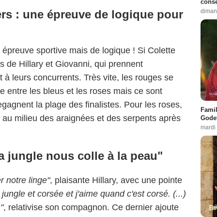
conse
diman
ers : une épreuve de logique pour
ne épreuve sportive mais de logique ! Si Colette
as de Hillary et Giovanni, qui prennent
à leurs concurrents. Très vite, les rouges se
e entre les bleus et les roses mais ce sont
gagnent la plage des finalistes. Pour les roses,
Famil
ur au milieu des araignées et des serpents après
Godet
mardi
la jungle nous colle à la peau"
r notre linge"
, plaisante Hillary, avec une pointe
jungle et corsée et j'aime quand c'est corsé. (...)
"
, relativise son compagnon. Ce dernier ajoute