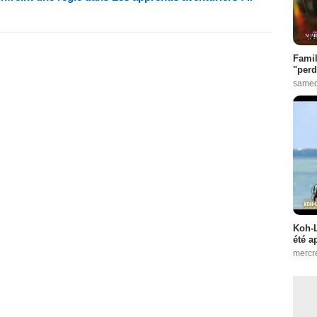
Famil
"perd
samed
Koh-L
été a
mercr