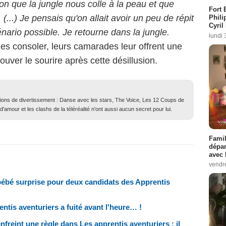
sion que la jungle nous colle à la peau et que
Fort 
 (...) Je pensais qu'on allait avoir un peu de répit
Phili
Cyril
énario possible. Je retourne dans la jungle.
lundi 
es consoler, leurs camarades leur offrent une
rouver le sourire après cette désillusion.
ions de divertissement : Danse avec les stars, The Voice, Les 12 Coups de
 d'amour et les clashs de la téléréalité n'ont aussi aucun secret pour lui.
Famil
dépar
avec 
vendre
ébé surprise pour deux candidats des Apprentis
ntis aventuriers a fuité avant l'heure… !
nfreint une règle dans Les apprentis aventuriers : il