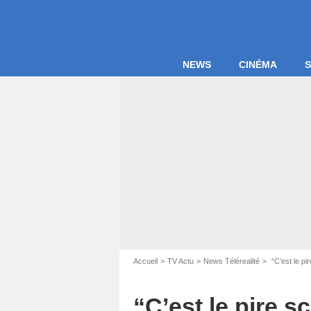
NEWS
CINÉMA
S
Accueil
TV Actu
News Télérealité
“C’est le pi
Capture d'éc
“C’est le pire 