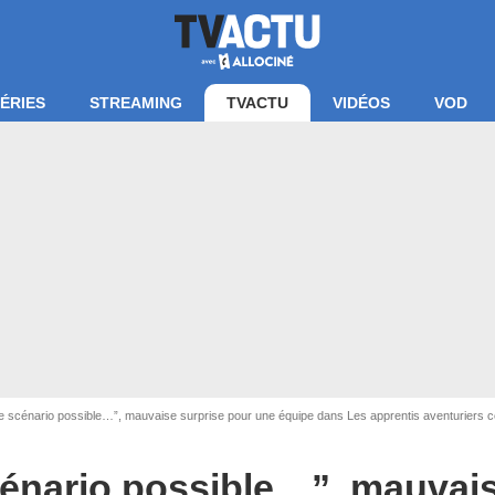
ÉRIES
STREAMING
TVACTU
VIDÉOS
VOD
re scénario possible…”, mauvaise surprise pour une équipe dans Les apprentis aventuriers 
ran Les apprentis aventuriers / W9
scénario possible…”, mauvai