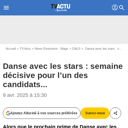
profil
menu
search
Accueil
TV Actu
News Emissions - Mags
DALS
Danse avec les stars : semaine décisive pour l’un des candidats...
Danse avec les stars : semaine
décisive pour l’un des
candidats...
Capture d'écran Danse avec les stars / TF1
9 avr. 2025 à 15:30
Ajoutez Allociné à vos sources préférées
Suivez-nous
Partag
Alors que le prochain prime de Danse avec les