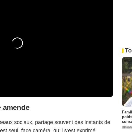
To
ne amende
Famil
poids
conse
 réseaux sociaux, partage souvent des instants de
diman
c’est seul, face caméra, qu’il s’est exprimé,