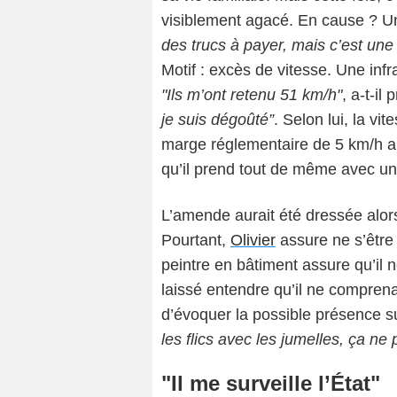
visiblement agacé. En cause ? 
des trucs à payer, mais c’est un
Motif : excès de vitesse. Une infr
"Ils m’ont retenu 51 km/h"
, a-t-i
je suis dégoûté”
. Selon lui, la vi
marge réglementaire de 5 km/h aur
qu’il prend tout de même avec u
L’amende aurait été dressée alors 
Pourtant,
Olivier
assure ne s’être
peintre en bâtiment assure qu’il 
laissé entendre qu’il ne comprena
d’évoquer la possible présence su
les flics avec les jumelles, ça ne 
"Il me surveille l’État"