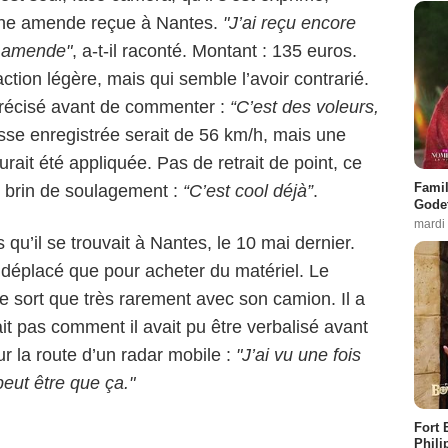
Une amende reçue à Nantes.
"J’ai reçu encore
e amende"
, a-t-il raconté. Montant : 135 euros.
action légère, mais qui semble l’avoir contrarié.
l précisé avant de commenter :
“C’est des voleurs,
tesse enregistrée serait de 56 km/h, mais une
ait été appliquée. Pas de retrait de point, ce
Famil
n brin de soulagement :
“C’est cool déjà”
.
Godet
mardi
qu’il se trouvait à Nantes, le 10 mai dernier.
 déplacé que pour acheter du matériel. Le
ne sort que très rarement avec son camion. Il a
it pas comment il avait pu être verbalisé avant
r la route d’un radar mobile :
"J’ai vu une fois
peut être que ça."
Fort 
Phili