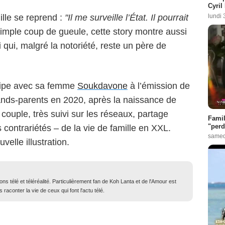
Cyril
lundi 
ille se reprend :
"Il me surveille l’État. Il pourrait
imple coup de gueule, cette story montre aussi
i qui, malgré la notoriété, reste un père de
cipe avec sa femme
Soukdavone
à l’émission de
nds-parents en 2020, après la naissance de
Le couple, très suivi sur les réseaux, partage
Famil
"perd
es contrariétés – de la vie de famille en XXL.
samed
elle illustration.
ons télé et téléréalité. Particulièrement fan de Koh Lanta et de l'Amour est
 raconter la vie de ceux qui font l'actu télé.