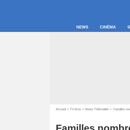
NEWS
CINÉMA
S
Capture d
Accueil
TV Actu
News Télérealité
Familles nom
Familles nombre