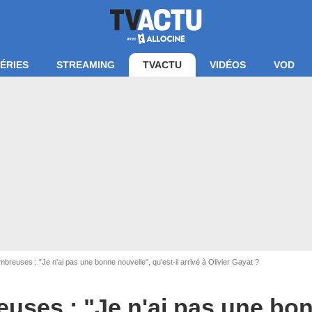
ÉRIES
STREAMING
TVACTU
VIDÉOS
VOD
'écran Familles nombreuses/ TF1
breuses : "Je n'ai pas une bonne nouvelle", qu'est-il arrivé à Olivier Gayat ?
uses : "Je n'ai pas une bon