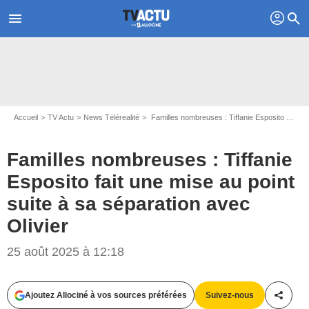
profil
menu
search
Accueil
TV Actu
News Télérealité
Familles nombreuses : Tiffanie Esposito fait une mise au point suite à sa séparation avec Olivier
Familles nombreuses : Tiffanie
Esposito fait une mise au point
suite à sa séparation avec
Olivier
25 août 2025 à 12:18
Ajoutez Allociné à vos sources préférées
Suivez-nous
Partag